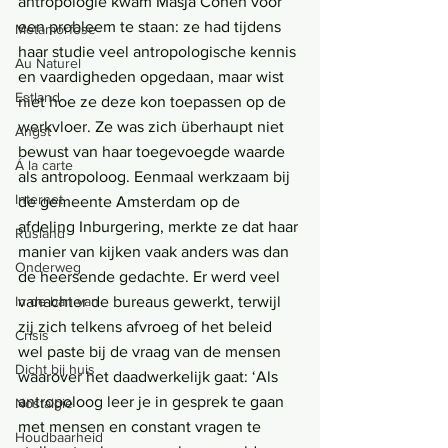
antropologie kwam Masja Cohen voor 
een probleem te staan: ze had tijdens 
Metamorfose
haar studie veel antropologische kennis 
Au Naturel
en vaardigheden opgedaan, maar wist 
Estland
niet hoe ze deze kon toepassen op de 
werkvloer. Ze was zich überhaupt niet 
Angst
bewust van haar toegevoegde waarde 
Á la carte
als antropoloog. Eenmaal werkzaam bij 
Internet
de gemeente Amsterdam op de 
afdeling Inburgering, merkte ze dat haar 
Rusland
manier van kijken vaak anders was dan 
Onderweg
de heersende gedachte. Er werd veel 
vanachter de bureaus gewerkt, terwijl 
In de ban van
zij zich telkens afvroeg of het beleid 
Crisis
wel paste bij de vraag van de mensen 
Dicht bij huis
waarover het daadwerkelijk gaat: ‘Als 
antropoloog leer je in gesprek te gaan 
Nostalgie
met mensen en constant vragen te 
Houdbaarheid