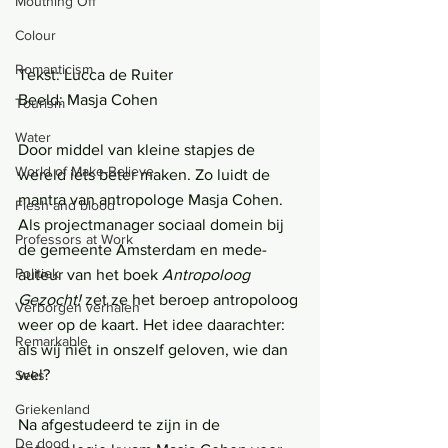
Mouthing Off
Colour
Romanticism
Tekst: Lucca de Ruiter
Beeld: Masja Cohen
Tourism
Water
Door middel van kleine stapjes de 
World of Make-Believe
wereld iets beter maken. Zo luidt de 
mantra van antropologe Masja Cohen. 
Flesh and blood
Als projectmanager sociaal domein bij 
Professors at Work
de gemeente Amsterdam en mede-
Politiek
auteur van het boek 
Antropoloog 
Gezocht!
 zet ze het beroep antropoloog 
Verborgen verhalen
weer op de kaart. Het idee daarachter: 
Remarkable
als wij niet in onszelf geloven, wie dan 
wel? 
Seks
Griekenland
Na afgestudeerd te zijn in de 
De dood