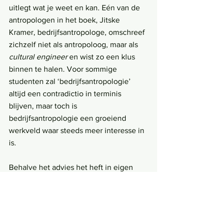
uitlegt wat je weet en kan. Eén van de 
antropologen in het boek, Jitske 
Kramer, bedrijfsantropologe, omschreef 
zichzelf niet als antropoloog, maar als 
cultural engineer
 en wist zo een klus 
binnen te halen. Voor sommige 
studenten zal ‘bedrijfsantropologie’ 
altijd een contradictio in terminis 
blijven, maar toch is 
bedrijfsantropologie een groeiend 
werkveld waar steeds meer interesse in 
is. 
Behalve het advies het heft in eigen 
handen te nemen, worden nog talloze 
andere tips gegeven in het boek: 
kopjes thee drinken met interessante 
mensen, stage lopen, leren je talenten 