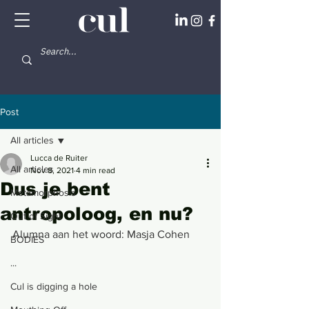
Post
All articles
Lucca de Ruiter
All articles
Nov 8, 2021
4 min read
Dus je bent
Metamorphosis
antropoloog, en nu?
Out of Sight
Alumna aan het woord: Masja Cohen
BODIES
...
Cul is digging a hole