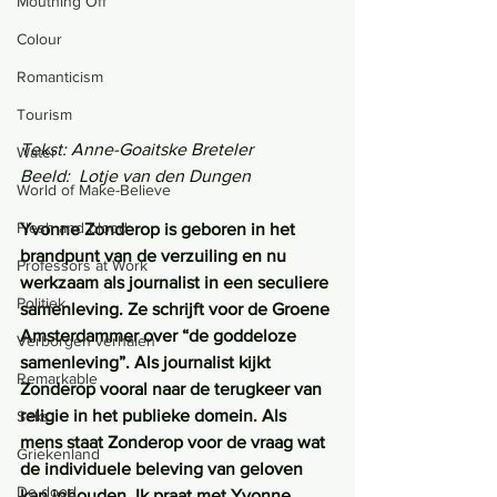
Mouthing Off
Colour
Romanticism
Tourism
Tekst: Anne-Goaitske Breteler
Water
Beeld:  Lotje van den Dungen
World of Make-Believe
Flesh and blood
Yvonne Zonderop is geboren in het 
brandpunt van de verzuiling en nu 
Professors at Work
werkzaam als journalist in een seculiere 
Politiek
samenleving. Ze schrijft voor de Groene 
Amsterdammer over “de goddeloze 
Verborgen verhalen
samenleving”. Als journalist kijkt 
Remarkable
Zonderop vooral naar de terugkeer van 
religie in het publieke domein. Als 
Seks
mens staat Zonderop voor de vraag wat 
Griekenland
de individuele beleving van geloven 
De dood
kan inhouden. Ik praat met Yvonne 