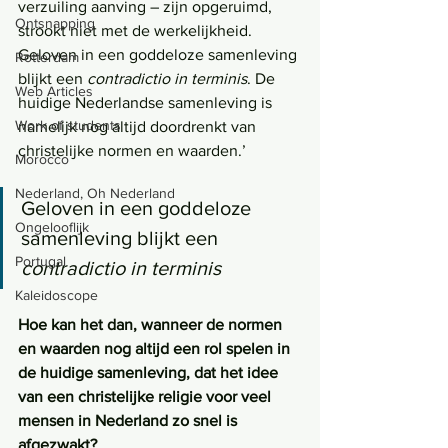
verzuiling aanving – zijn opgeruimd, 
Ontsnapping
strookt niet met de werkelijkheid. 
Geloven in een goddeloze samenleving 
Rotterdam
blijkt een 
contradictio in terminis
. De 
Web Articles
huidige Nederlandse samenleving is 
Work of students
namelijk nog altijd doordrenkt van 
christelijke normen en waarden.’
Morocco
Nederland, Oh Nederland
Geloven in een goddeloze 
Ongelooflijk
samenleving blijkt een 
Portugal
contradictio in terminis
Kaleidoscope
Hoe kan het dan, wanneer de normen 
en waarden nog altijd een rol spelen in 
de huidige samenleving, dat het idee 
van een christelijke religie voor veel 
mensen in Nederland zo snel is 
afgezwakt? 