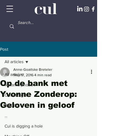
Post
All articles
Anne-Goaitske Breteler
All articles
May 17, 2016
4 min read
Op de bank met
Metamorphosis
Yvonne Zonderop:
Out of Sight
Geloven in geloof
BODIES
...
Cul is digging a hole