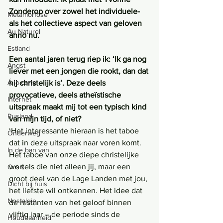
Zonderop over zowel het individuele- 
Metamorfose
als het collectieve aspect van geloven 
Au Naturel
anno nu.
Estland
Een aantal jaren terug riep ik: ‘Ik ga nog 
Angst
liever met een jongen die rookt, dan dat 
Á la carte
hij christelijk is’. Deze deels 
provocatieve, deels atheïstische 
Internet
uitspraak maakt mij tot een typisch kind 
Rusland
van mijn tijd, of niet? 
‘Het interessante hieraan is het taboe 
Onderweg
dat in deze uitspraak naar voren komt. 
In de ban van
Het taboe van onze diepe christelijke 
wortels die niet alleen jij, maar een 
Crisis
groot deel van de Lage Landen met jou, 
Dicht bij huis
het liefste wil ontkennen. Het idee dat 
Nostalgie
de restanten van het geloof binnen 
vijftig jaar – de periode sinds de 
Houdbaarheid