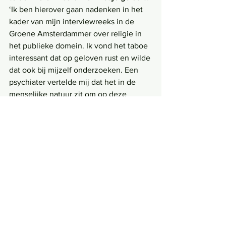
‘Ik ben hierover gaan nadenken in het 
kader van mijn interviewreeks in de 
Groene Amsterdammer over religie in 
het publieke domein. Ik vond het taboe 
interessant dat op geloven rust en wilde 
dat ook bij mijzelf onderzoeken. Een 
psychiater vertelde mij dat het in de 
menselijke natuur zit om op deze 
leeftijd meer na te denken over 
godsdienst. Ik zoek niet zozeer troost in 
geloof. Maar ik kan wel begrijpen dat 
mensen vrede kunnen ontlenen aan 
een “heelheid” die het immer menselijk 
falen en het eeuwige menselijke tekort 
oplost. Ik ben niet kerkelijk en ik denk 
niet dat ik dat snel ga worden. Maar het 
christendom zit wel in mij. Verhalen uit 
de Bijbel over Mozes die nooit het 