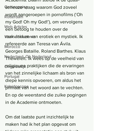
Ontsnapping
serieuze vraag waarom God zoveel 
wordt aangeroepen in pornofilms (‘Oh 
Rotterdam
my God! Oh my God!’), om vervolgens 
Web Articles
een betoog te houden over de 
raakvlakken van erotiek en mystiek. Ik 
Work of students
refereerde aan Teresa van Ávila. 
Morocco
Georges Bataille. Roland Barthes. Klaus 
Nederland, Oh Nederland
Theweleit. Ik wees op de veelheid van 
religieuze praktijken die de ervaringen 
Ongelooflijk
van het zinnelijke lichaam als bron van 
Portugal
diepe kennis opvoeren, om aldus het 
Kaleidoscope
primaat van het woord aan te vechten. 
En op de weerstand die zulke pogingen 
in de Academie ontmoeten.
Om dat laatste punt inzichtelijk te 
maken had ik het plan opgevat om 