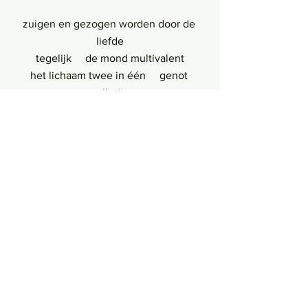
zuigen en gezogen worden door de 
liefde
tegelijk     de mond multivalent
het lichaam twee in één     genot 
volledig
dat niet mij behoort noch jou behoort
genot van fusie diffuse transfusie
likken zuigen en gezogen worden
      in hetzelfde spasme
alles is mond en mond en mond en 
mond
negenenzestigvoudig tongenmond
Seks
Professors at Work