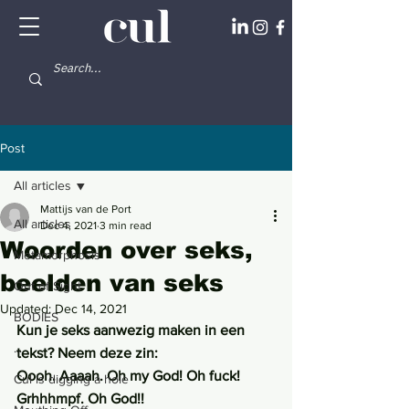
Post
All articles
Mattijs van de Port
All articles
Dec 4, 2021
3 min read
Woorden over seks,
Metamorphosis
beelden van seks
Out of Sight
Updated:
Dec 14, 2021
BODIES
Kun je seks aanwezig maken in een 
...
tekst? Neem deze zin:
Oooh. Aaaah. Oh my God! Oh fuck! 
Cul is digging a hole
Grhhhmpf. Oh God!!