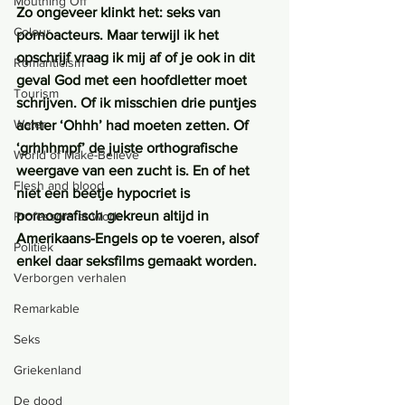
Mouthing Off
Zo ongeveer klinkt het: seks van 
Colour
pornoacteurs. Maar terwijl ik het 
opschrijf vraag ik mij af of je ook in dit 
Romanticism
geval God met een hoofdletter moet 
Tourism
schrijven. Of ik misschien drie puntjes 
Water
achter ‘Ohhh’ had moeten zetten. Of 
‘grhhhmpf’ de juiste orthografische 
World of Make-Believe
weergave van een zucht is. En of het 
Flesh and blood
niet een beetje hypocriet is 
pornografisch gekreun altijd in 
Professors at Work
Amerikaans-Engels op te voeren, alsof 
Politiek
enkel daar seksfilms gemaakt worden.
Verborgen verhalen
Remarkable
Seks
Griekenland
De dood