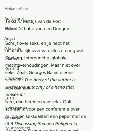
Metamorfose
Au Naturel
Tekst /// Mattijs van de Port
Beeld /// Lotje van den Dungen
Estland
Angst
Schrijf over seks, en je hebt het 
Á la carte
onmiddellijk over van alles en nog wat. 
Spelling, interpunctie, globale 
Internet
machtsverhoudingen. Maar niet over 
Rusland
seks. Zoals Georges Bataille eens 
Onderweg
schreef: 
‘The body of the author is 
under the authority of a hand that 
In de ban van
erases it.’
Crisis
Nee, dan beelden van seks. Ooit 
Dicht bij huis
schreef ik voor een conferentie over 
religie en seksualiteit een paper met de 
Nostalgie
titel 
Discussing Sex and Religion in 
Houdbaarheid
Academia
. Daarin stelde ik de quasi-