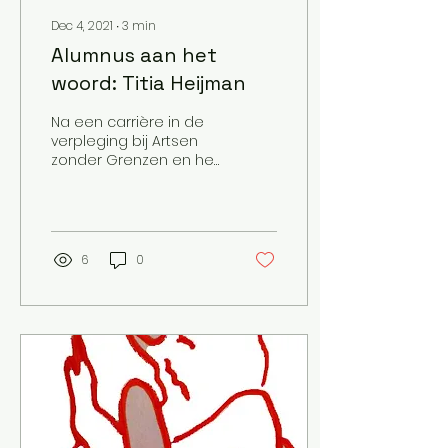
Dec 4, 2021
∙
3
min
Alumnus aan het
woord: Titia Heijman
Na een carrière in de
verpleging bij Artsen
zonder Grenzen en het
Centraal Orgaan
opvang asielzoekers
(COA) kwam Titia
Heijman terecht in...
6
0