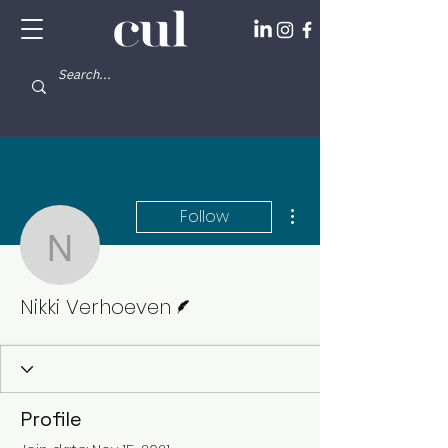
More actions
Follow
Nikki Verhoeven
Writer
Nikki Verhoeven
Profile