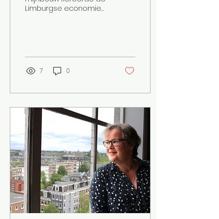
Limburgse economie
en profiteerde
Nederland mee. Toch
zijn veel Nederlanders
niet op de hoogte...
7
0