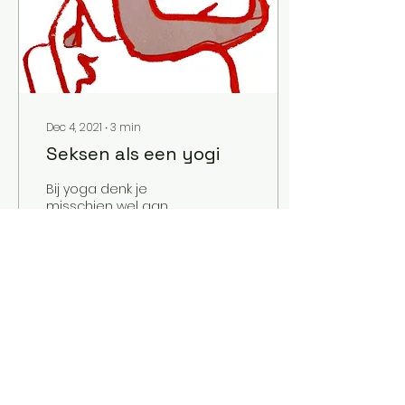
Dec 4, 2021
∙
3
min
Seksen als een yogi
Bij yoga denk je
misschien wel aan
urenlang mediteren op
een yogamatje, op
blote voeten over nat
gras lopen en knuffelen
met bomen. Toch...
48
0