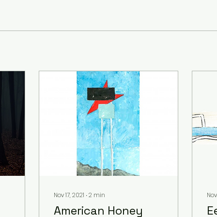
Nov 17, 2021
∙
2
min
Nov
American Honey
E