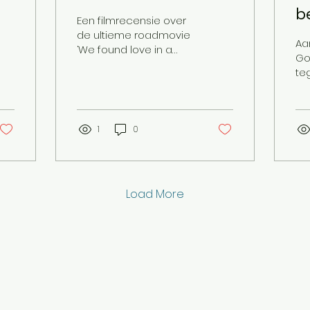
b
Een filmrecensie over
de ultieme roadmovie
Aa
‘We found love in a
Go
hopeless place’ galmt
te
het door de
de
supermarkt wanneer
be
hoofdpersonage Star...
Vie
1
0
te...
Load More