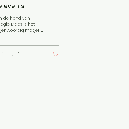
elevenis
n de hand van
ogle Maps is het
genwoordig mogelijk
 hele wereld te
kijken, en met Street
w elk klein straatje
1
0