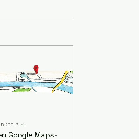
 13, 2021
∙
3
min
en Google Maps-