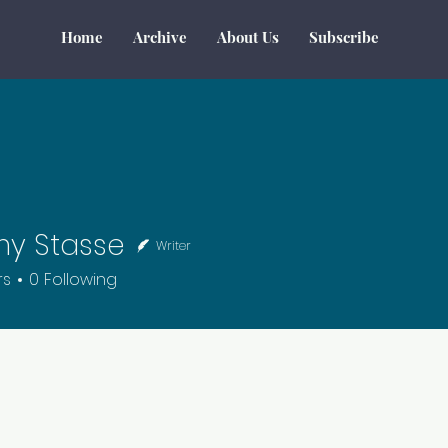
Home
Archive
About Us
Subscribe
y Stasse
Writer
tasse
rs
0
Following