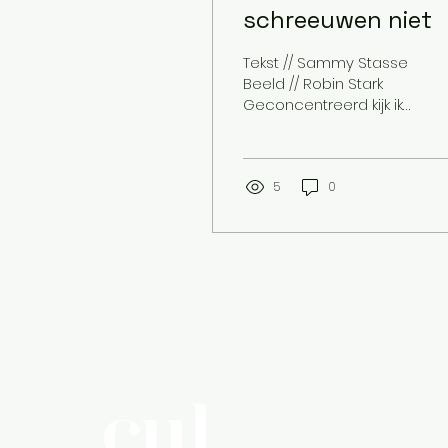
schreeuwen niet
Tekst // Sammy Stasse
Beeld // Robin Stark
Geconcentreerd kijk ik
naar het het
schreeuwende
schilderij van Edvard
Munch. Ik probeer mij...
5
0