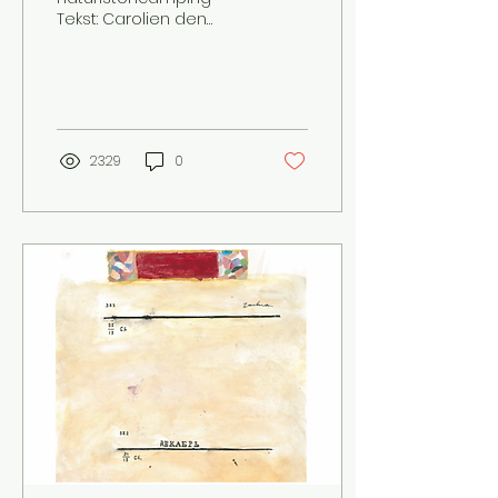
Tekst: Carolien den
Boer Beeld: Naomi
Veenhoven ‘Je weet
dat dit een
naturistencamping is?’
Alsof...
2329
0