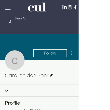
More actions
Follow
Carolien den Boer
Writer
Carolien den Boer
Profile