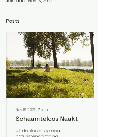
Join date: Nov 13, 2021
Posts
Nov 15, 2021
∙
7
min
Schaamteloos Naakt
Uit de kleren op een
naturistencamping