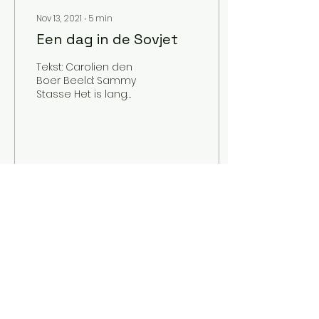
Nov 13, 2021
∙
5
min
Een dag in de Sovjet
Tekst: Carolien den
Boer Beeld: Sammy
Stasse Het is lang
geleden dat ik tijd had
om te schrijven.
Daarom zal ik bij het
begin beginnen....
2
0