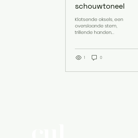
schouwtoneel
Klotsende oksels, een
overslaande stem,
trillende handen.
‘Gezonde spanning’ die
er ‘gewoon’ bij hoort.
Maar wat als je vak van
je...
1
0