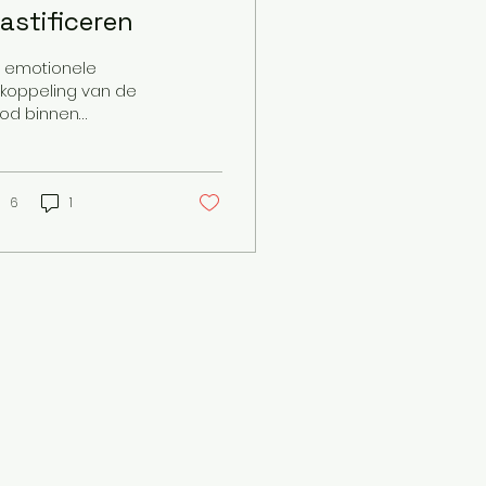
lastificeren
 emotionele
skoppeling van de
od binnen
jzaalonderwijs Tekst:
sje Slot Beeld:
biah Palm Binnen
jzaalonderwijs is
6
1
n...