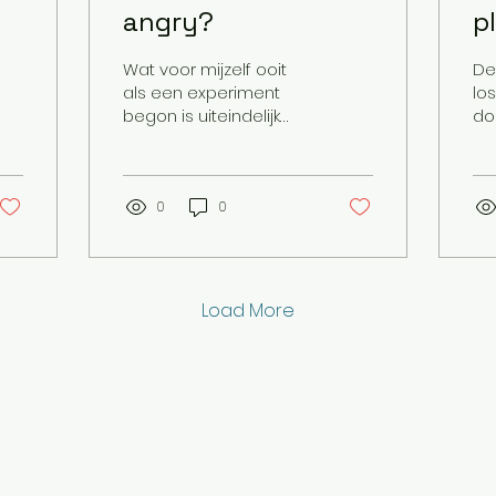
angry?
p
Wat voor mijzelf ooit
De
als een experiment
lo
begon is uiteindelijk
do
overgeslagen in een
sni
volledig plantaardig
Joo
dieet. Het
To
gestigmatiseerde
0
0
sni
beeld...
gee
Load More