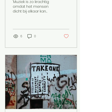
‘Muziek is zo krachtig
omdat het mensen
dicht bij elkaar kan
brengen’, aldus de
Iranese metal-muzikant
Ali Sanaei. Dit geldt
echter lang...
6
0