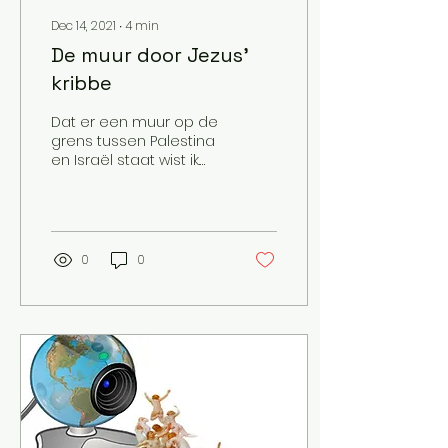
Dec 14, 2021
∙
4
min
De muur door Jezus'
kribbe
Dat er een muur op de
grens tussen Palestina
en Israël staat wist ik.
Maar toen ik twee
weken lang door het
Beloofde Land reisde
had ik...
0
0