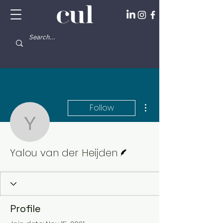
More actions
Follow
Yalou van der Heijden
Writer
Yalou van der Heijden
Profile