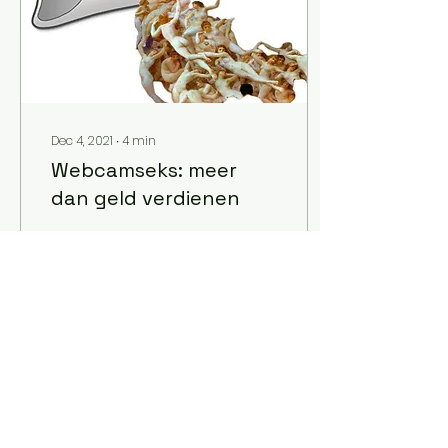
Dec 4, 2021
∙
4
min
Webcamseks: meer
dan geld verdienen
‘Eigenlijk moet iedereen
die naar porno kijkt
naar zulke websites
kijken.’ Jim ligt
nonchalant op de bank
tegenover me. Zijn
benen liggen...
1
0