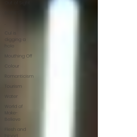
Out of Sight
BODIES
...
Cul is
digging a
hole
Mouthing Off
Colour
Romanticism
Tourism
Water
World of
Make-
Believe
Flesh and
blood