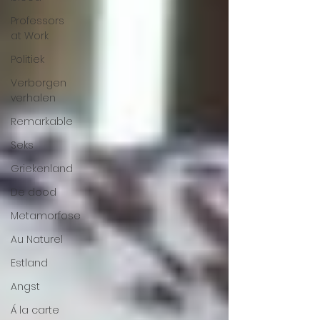
Professors
at Work
Politiek
Verborgen
verhalen
Remarkable
Seks
Griekenland
De dood
Metamorfose
Au Naturel
Estland
Angst
Á la carte