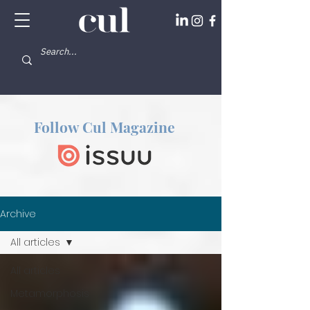
Follow Cul Magazine
Archive
All articles
All articles
Metamorphosis