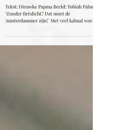
Op zoek naar realiteit
tussen de paardenschijt
Tekst: Dieuwke Papma Beeld: Tobiah Palm
‘Zonder fietslicht? Dat moet de
Amsterdammer zijn!´ Met veel kabaal word
ik op het erf onthaald....