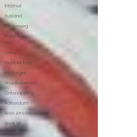
Internet
Rusland
Onderweg
In de ban
van
Crisis
Dicht bij huis
Nostalgie
Houdbaarheid
Ontsnapping
Rotterdam
Web Articles
Work of
students