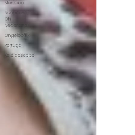
Morocco
Nederland,
Oh
Nederland
Ongelooflijk
Portugal
Kaleidoscope