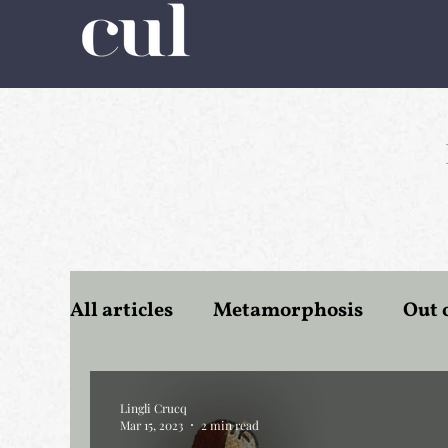
All articles
Metamorphosis
Out 
Romanticism
Tourism
Wate
Lingli Crucq
Mar 15, 2023
2 min read