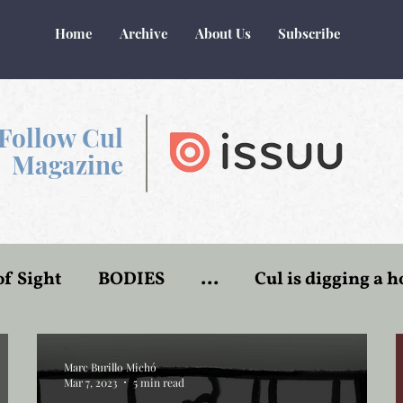
Home
Archive
About Us
Subscribe
Follow Cul
Magazine
of Sight
BODIES
...
Cul is digging a h
r
World of Make-Believe
Flesh and blood
Marc Burillo Michó
Mar 7, 2023
5 min read