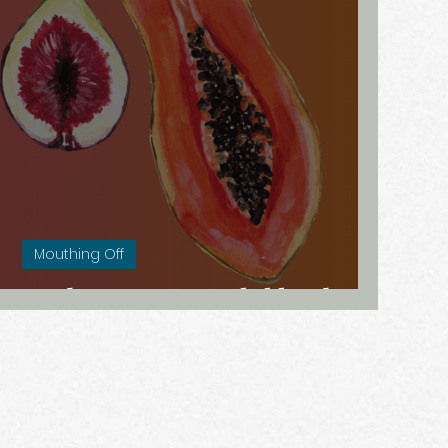
morfose
Au Naturel
Estland
isis
Dicht bij huis
Mouthing Off
Onderweg naar gelijkheid