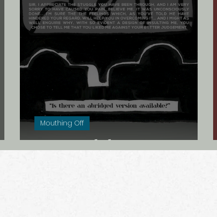
e
Seks
Griekenland
De dood
Meta
Rusland
Onderweg
In de ban van
Cr
Mouthing Off
Sayonara, baby