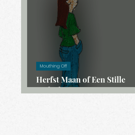
Verborgen verhalen
Remarkabl
Angst
Á la carte
Internet
Mouthing Off
Herfst Maan of Een Stille
Gedachte