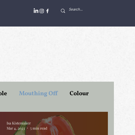
ole
Mouthing Off
Colour
Professors at Work
Politiek
Isa Kistemaker
Mar 4, 2023
5 min read