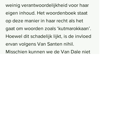
weinig verantwoordelijkheid voor haar 
eigen inhoud. Het woordenboek staat 
op deze manier in haar recht als het 
gaat om woorden zoals ‘kutmarokkaan’. 
Hoewel dit schadelijk lijkt, is de invloed 
ervan volgens Van Santen nihil. 
Misschien kunnen we de Van Dale niet 
als dader aanwijzen, maar elkaar in de 
samenleving kritischer bekijken en 
elkaar op ons taalgebruik aanspreken. 
Hierdoor zal er meer reflectie ontstaan 
op taal als proces in de samenleving. 
Dat het woord ‘kutmarokkaan’ in het 
woordenboek staat, zegt dus meer over 
onze samenleving dan over de Van 
Dale zelf.
Politiek