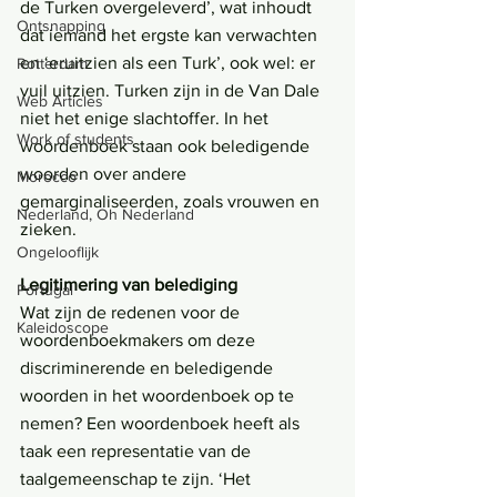
de Turken overgeleverd’, wat inhoudt 
Ontsnapping
dat iemand het ergste kan verwachten 
en ‘eruitzien als een Turk’, ook wel: er 
Rotterdam
vuil uitzien. Turken zijn in de Van Dale 
Web Articles
niet het enige slachtoffer. In het 
Work of students
woordenboek staan ook beledigende 
woorden over andere 
Morocco
gemarginaliseerden, zoals vrouwen en 
Nederland, Oh Nederland
zieken.
Ongelooflijk
Legitimering van belediging
Portugal
Wat zijn de redenen voor de 
Kaleidoscope
woordenboekmakers om deze 
discriminerende en beledigende 
woorden in het woordenboek op te 
nemen? Een woordenboek heeft als 
taak een representatie van de 
taalgemeenschap te zijn. ‘Het 