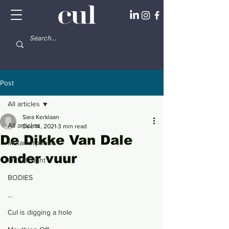
Post
All articles
Sara Kerklaan
All articles
Dec 14, 2021
3 min read
De Dikke Van Dale
Metamorphosis
onder vuur
Out of Sight
BODIES
...
Cul is digging a hole