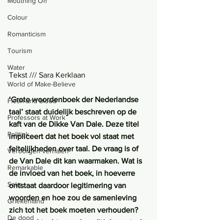
Mouthing Off
Colour
Romanticism
Tourism
Water
Tekst /// Sara Kerklaan
World of Make-Believe
‘Grote woordenboek der Nederlandse 
Flesh and blood
taal’ staat duidelijk beschreven op de 
Professors at Work
kaft van de Dikke Van Dale. Deze titel 
Politiek
impliceert dat het boek vol staat met 
feitelijkheden over taal. De vraag is of 
Verborgen verhalen
de Van Dale dit kan waarmaken. Wat is 
Remarkable
de invloed van het boek, in hoeverre 
Seks
ontstaat daardoor legitimering van 
woorden en hoe zou de samenleving 
Griekenland
zich tot het boek moeten verhouden? 
De dood