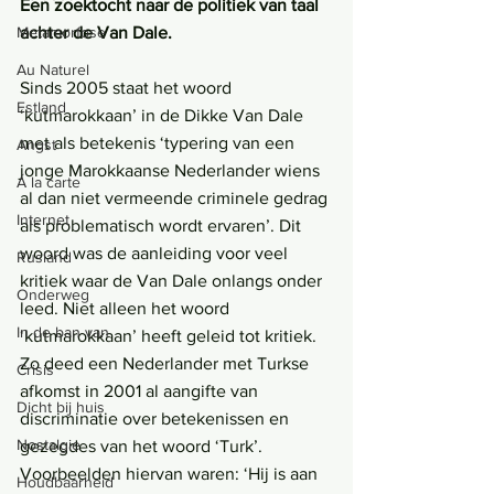
Een zoektocht naar de politiek van taal 
Metamorfose
achter de Van Dale.
Au Naturel
Sinds 2005 staat het woord 
Estland
‘kutmarokkaan’ in de Dikke Van Dale 
met als betekenis ‘typering van een 
Angst
jonge Marokkaanse Nederlander wiens 
Á la carte
al dan niet vermeende criminele gedrag 
Internet
als problematisch wordt ervaren’. Dit 
woord was de aanleiding voor veel 
Rusland
kritiek waar de Van Dale onlangs onder 
Onderweg
leed. Niet alleen het woord 
In de ban van
‘kutmarokkaan’ heeft geleid tot kritiek. 
Zo deed een Nederlander met Turkse 
Crisis
afkomst in 2001 al aangifte van 
Dicht bij huis
discriminatie over betekenissen en 
Nostalgie
gezegdes van het woord ‘Turk’. 
Voorbeelden hiervan waren: ‘Hij is aan 
Houdbaarheid