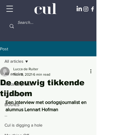
Post
All articles
Lucca de Ruiter
All articles
Nov 8, 2021
6 min read
De eeuwig tikkende
Metamorphosis
tijdbom
Out of Sight
Een interview met oorlogsjournalist en 
BODIES
alumnus Lennart Hofman
...
Cul is digging a hole