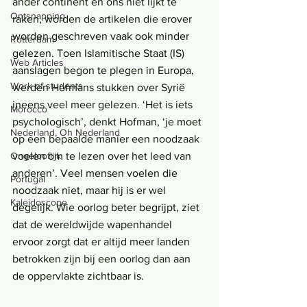
ander continent en ons niet lijkt te 
Ontsnapping
raken, worden de artikelen die erover 
worden geschreven vaak ook minder 
Rotterdam
gelezen. Toen Islamitische Staat (IS) 
Web Articles
aanslagen begon te plegen in Europa, 
Work of students
werden Hofmans stukken over Syrië 
ineens veel meer gelezen. ‘Het is iets 
Morocco
psychologisch’, denkt Hofman, ‘je moet 
Nederland, Oh Nederland
op een bepaalde manier een noodzaak 
voelen om te lezen over het leed van 
Ongelooflijk
anderen’. Veel mensen voelen die 
Portugal
noodzaak niet, maar hij is er wel 
Kaleidoscope
degelijk. Wie oorlog beter begrijpt, ziet 
dat de wereldwijde wapenhandel 
ervoor zorgt dat er altijd meer landen 
betrokken zijn bij een oorlog dan aan 
de oppervlakte zichtbaar is. 