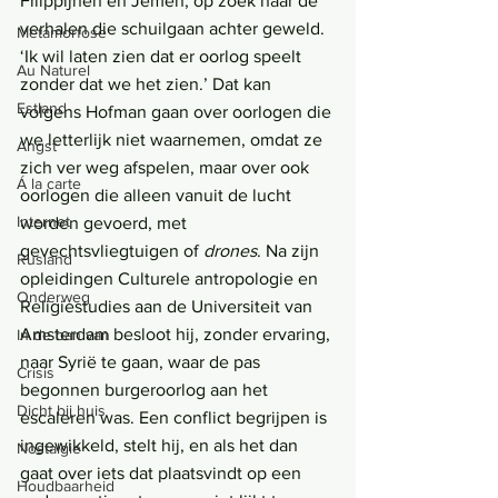
Filippijnen en Jemen, op zoek naar de 
verhalen die schuilgaan achter geweld.
Metamorfose
‘Ik wil laten zien dat er oorlog speelt 
Au Naturel
zonder dat we het zien.’ Dat kan 
Estland
volgens Hofman gaan over oorlogen die 
we letterlijk niet waarnemen, omdat ze 
Angst
zich ver weg afspelen, maar over ook 
Á la carte
oorlogen die alleen vanuit de lucht 
Internet
worden gevoerd, met 
gevechtsvliegtuigen of 
drones
. Na zijn 
Rusland
opleidingen Culturele antropologie en 
Onderweg
Religiestudies aan de Universiteit van 
Amsterdam besloot hij, zonder ervaring, 
In de ban van
naar Syrië te gaan, waar de pas 
Crisis
begonnen burgeroorlog aan het 
Dicht bij huis
escaleren was. Een conflict begrijpen is 
ingewikkeld, stelt hij, en als het dan 
Nostalgie
gaat over iets dat plaatsvindt op een 
Houdbaarheid