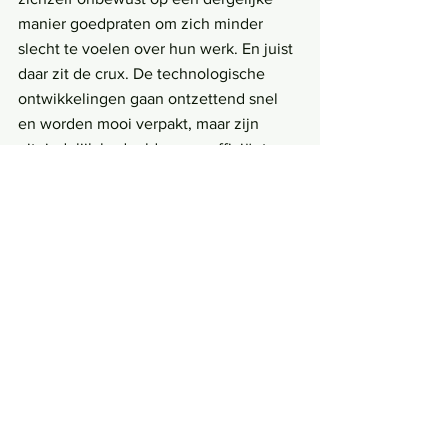
manier goedpraten om zich minder 
slecht te voelen over hun werk. En juist 
daar zit de crux. De technologische 
ontwikkelingen gaan ontzettend snel 
en worden mooi verpakt, maar zijn 
uiteindelijk bedoeld om zo efficiënt 
mogelijk oorlog te voeren. Volgens 
Hofman is de wereldorde aan het 
veranderen. China is steeds machtiger 
aan het worden, Amerika probeert haar 
positie te handhaven door meer 
wapens te kopen, waardoor China ook 
meer wapens gaat kopen. ‘Iedereen is 
bezig om zichzelf “veiliger” te maken, 
maar bij elkaar opgeteld wordt de 
wereld er onveiliger door.’ Er wordt veel 
geïnvesteerd in 
drones
 en autonome 