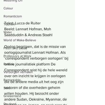
Mouthing Off
Colour
Romanticism
Tekst: Lucca de Ruiter
Tourism
Beeld: Lennart Hofman, Moh 
Water
Saadduddin & Andreas Staahl
World of Make-Believe
Oorlog begrijpen, dat is de missie van 
Flesh and blood
oorlogsjournalist Lennart Hofman. Als 
Professors at Work
‘correspondent verborgen oorlogen’ bij 
online journalistiek platform De 
Politiek
Correspondent reist hij de hele wereld 
Verborgen verhalen
over om inzicht te krijgen in oorlogen 
Remarkable
die de andere media uit het oog zijn 
verloren of die overheden geheim 
Seks
willen houden. Hij bezocht onder 
Griekenland
andere Sudan, Oekraïne, Myanmar, de 
De dood