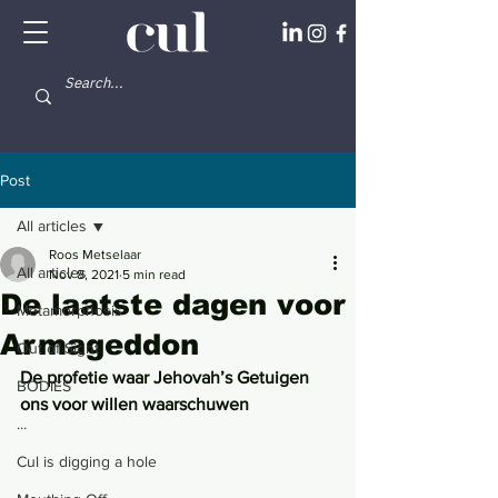
Post
All articles
Roos Metselaar
All articles
Nov 8, 2021
5 min read
De laatste dagen voor
Metamorphosis
Armageddon
Out of Sight
De profetie waar Jehovah’s Getuigen 
BODIES
ons voor willen waarschuwen
...
Cul is digging a hole