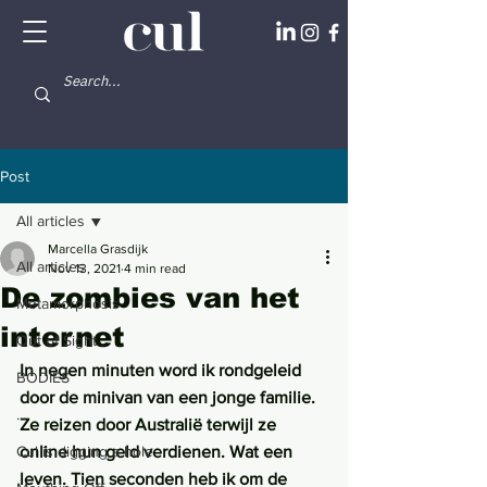
Post
All articles
Marcella Grasdijk
All articles
Nov 13, 2021
4 min read
De zombies van het
Metamorphosis
internet
Out of Sight
In negen minuten word ik rondgeleid 
BODIES
door de minivan van een jonge familie. 
...
Ze reizen door Australië terwijl ze 
Cul is digging a hole
online hun geld verdienen. Wat een 
leven. Tien seconden heb ik om de 