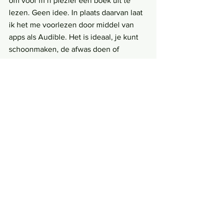
om voor m’n plezier een boek uit te 
lezen. Geen idee. In plaats daarvan laat 
ik het me voorlezen door middel van 
apps als Audible. Het is ideaal, je kunt 
schoonmaken, de afwas doen of 
sporten terwijl een fijne stem je een 
boek voorleest. Voor de oplossing van 
je YouTube verslaving hoef je gelukkig 
niet ver te zoeken. Het videoplatform 
heeft op al je vragen een antwoord en 
zo ook op die vraag. Mocht je nog 
inspiratie zoeken voor nieuwe filmpjes 
om je verslaving mee te voeden, zijn er 
vele inspirerende video’s die beloven je 
te helpen met het stoppen van je 
uitstelgedrag, je te helpen bij het 
studeren, die je zullen motiveren tot 
het opruimen van je huis en je bovenal 