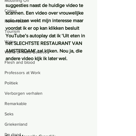
Mouthing Off
suggesties naast de huidige video te 
Colour
scannen. Een video over vrouwelijke 
solo-reizen wekt mijn interesse maar 
Romanticism
voordat ik er op kan klikken besluit 
Tourism
YouTube’s autoplay dat ik ‘Uit eten in 
Water
het SLECHTSTE RESTAURANT VAN 
AMSTERDAM’ zal kijken. Nou ja, die 
World of Make-Believe
andere video kijk ik later wel.
Flesh and blood
Professors at Work
Politiek
Verborgen verhalen
Remarkable
Seks
Griekenland
De dood