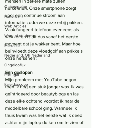
mensen in zekere mate zullen 
Ontsnapping
herkennen. Onze smartphone zorgt 
voor een continue stroom aan 
Rotterdam
informatie zodra we deze erbij pakken. 
Web Articles
Vaak fungeert telefoon eveneens als 
Work of students
wekker en is dit dus vanaf het eerste 
moment dat je wakker bent. Maar hoe 
Morocco
beïnvloedt deze vloedgolf aan prikkels 
Nederland, Oh Nederland
onze hersenen?
Ongelooflijk
Erin geslopen
Portugal
Mijn probleem met YouTube begon 
Kaleidoscope
toen ik nog een stuk jonger was. Ik was 
geïntrigeerd door beautyblogs en las 
deze elke ochtend voordat ik naar de 
middelbare school ging. Wanneer ik 
thuis kwam was het eerste wat ik deed 
achter mijn laptop duiken om te zien of 