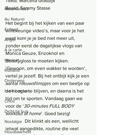
Tekst: Marcella Grasdijk
Beeld: Sammy Stasse
Metamorfose
Au Naturel
Het begint bij het kijken van een paar 
Estland
willekeurige video’s, maar voor je het 
weet kom je je bed niet meer uit, 
Angst
zonder eerst de dagelijkse vlogs van 
Á la carte
Monica Geuze, Enzoknol en 
Internet
Beautygloss te moeten kijken. 
‘Gewoon, om even wakker te worden’, 
Rusland
vertel je jezelf. Bij het ontbijt kijk je een 
Onderweg
aantal nieuwsfilmpjes om een beetje op 
de hoogte te blijven, en daarna is het 
In de ban van
tijd om te sporten. Vandaag gaan we 
Crisis
voor de ‘
30-minutes FULL BODY 
Dicht bij huis
workout at home
’. Goed bezig!
                Dit klinkt als een, wellicht 
Nostalgie
ietwat aangedikte, routine die veel 
Houdbaarheid