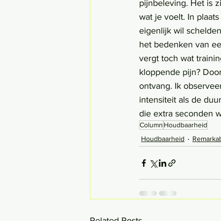
pijnbeleving. Het is 
wat je voelt. In plaa
eigenlijk wil schelde
het bedenken van een
vergt toch wat trainin
kloppende pijn? Door
ontvang. Ik observeer
intensiteit als de duu
die extra seconden w
Column
Houdbaarheid
Houdbaarheid
Remarka
Related Posts