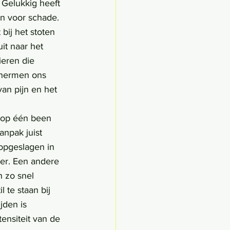
 Gelukkig heeft 
n voor schade. 
bij het stoten 
t naar het 
eren die 
chermen ons 
van pijn en het 
anpak juist 
 opgeslagen in 
eer. Een andere 
n zo snel 
l te staan bij 
jden is 
ensiteit van de 