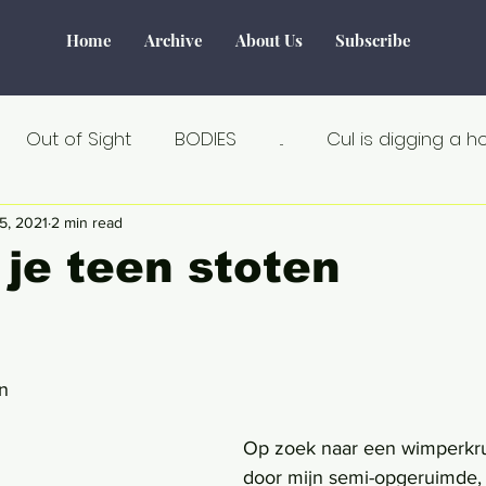
Home
Archive
About Us
Subscribe
Out of Sight
BODIES
...
Cul is digging a h
Tourism
Water
World of Make-Believe
F
5, 2021
2 min read
 je teen stoten
tiek
Verborgen verhalen
Remarkable
Seks
n
Au Naturel
Estland
Angst
Á la carte
Op zoek naar een wimperkrull
door mijn semi-opgeruimde, m
an
Crisis
Dicht bij huis