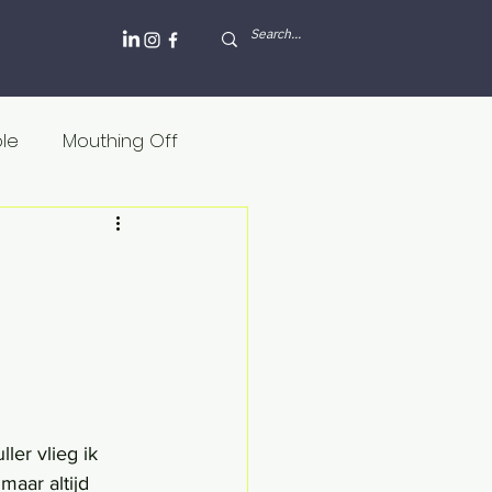
ole
Mouthing Off
lesh and blood
Griekenland
Internet
Rusland
er vlieg ik 
aar altijd 