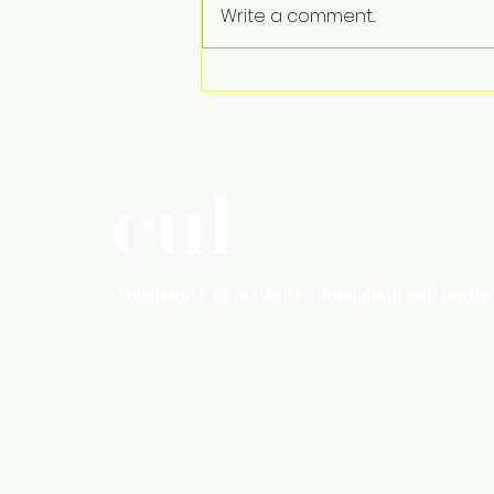
Write a comment...
I spy with my little eye
Magazine Cul is where
journalism and anthr