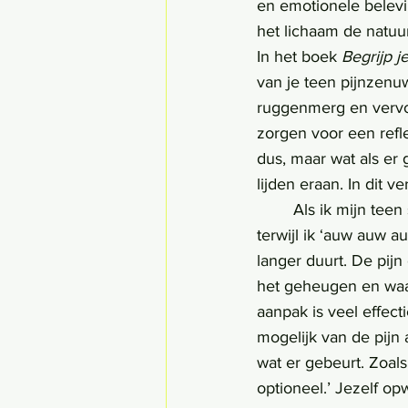
en emotionele belevin
het lichaam de natuu
In het boek 
Begrijp je
van je teen pijnzenu
ruggenmerg en vervol
zorgen voor een refl
dus, maar wat als er 
lijden eraan. In dit ver
	Als ik mijn teen stoot kan ik scheldend ineenkrimpen of rondjes springen op één been 
terwijl ik ‘auw auw a
langer duurt. De pijn
het geheugen en waar
aanpak is veel effect
mogelijk van de pijn a
wat er gebeurt. Zoals 
optioneel.’ Jezelf op