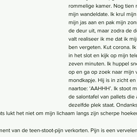
rommelige kamer. Nog tien m
mijn wandeldate. Ik krul mijn
mijn jas aan en pak mijn zonn
de deur uit, maar zodra de de
valt realiseer ik me dat ik m
ben vergeten. Kut corona. Ik 
in het slot en kijk op mijn te
zeven minuten. Ik huppel sne
op en ga op zoek naar mijn 
mondkapje. Hij is in zicht en 
naartoe: ‘AAHHH’. Ik stoot m
de salontafel van pallets die 
dezelfde plek staat. Ondanks
ts lukt het niet om mijn lichaam langs zijn scherpe hoek
ent van de teen-stoot-pijn verkorten. Pijn is een vervelend