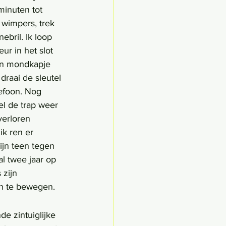
inuten tot 
 wimpers, trek 
ebril. Ik loop 
ur in het slot 
ijn mondkapje 
draai de sleutel 
lefoon. Nog 
l de trap weer 
verloren 
ik ren er 
ijn teen tegen 
al twee jaar op 
 zijn 
en te bewegen.
e zintuiglijke 