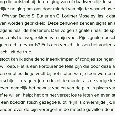
g die ontstaat bij de dreiging van of daadwerkelijk letsel.
rlijke neiging om ons door middel van pijn te waarschuwe
 Pijn
 van David S. Butler en G. Lorimer Moseley, las ik dat 
wen worden geprikkeld. Deze zenuwen zenden signalen ui
gens naar de hersenen. Dan volgen signalen naar de spi
ex, zoals het wegtrekken van mijn voet. Pijnsignalen bes
geen echt gevaar is? Er is een verschil tussen het voelen 
schil zit de truc.
uw’ roep. Het is een kortdurende felle pijn die door deze a
 en emoties die je voelt bij het stoten van je teen worden
schijnlijk reageer je op dezelfde manier als de vorige k
iever, namelijk het bewust voelen van de pijn. In plaats va
f te willen, helpt het om het verzet los te laten en even sti
een boeddhistisch gezegde luidt: ‘Pijn is onvermijdelijk, li
winden over de pijn verergert in de meeste gevallen de int