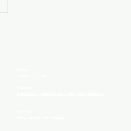
pareren en
tificeren
Contact
cul.editorial@gmail.com
Follow us
https://www.linkedin.com/company/culmagazine/
Follow us
instagram.com/culmagazine