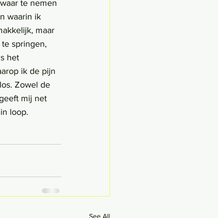
m waar te nemen 
n waarin ik 
makkelijk, maar 
te springen, 
s het 
rop ik de pijn 
los. Zowel de 
geeft mij net 
in loop.
See All