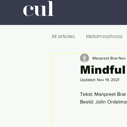
All articles
Metamorphosis
Colour
Romanticism
Manpreet Brar
Nov 
Mindful
Updated:
Nov 19, 2021
Professors at Work
Poli
Tekst: Manpreet Brar
Beeld: Jolin Ordelma
De dood
Metamorfose
Onderweg
In de ban v