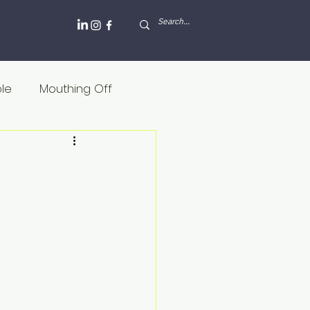
ole
Mouthing Off
lesh and blood
Griekenland
Internet
Rusland