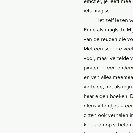
emotie’, je leeft me
iets magisch. 
	Het zelf lezen van kinderboeken, maar ook het worden voorgelezen, ervaar ik net als 
Enne als magisch. Mi
van de reuzen die v
Met een schorre keel
voor, maar vertelde 
piraten in een onderw
en van alles meemaa
vertelde, net als mijn
haar eigen boeken. D
diens vriendjes – een
zitten ook verhalen 
kinderen op scholen w