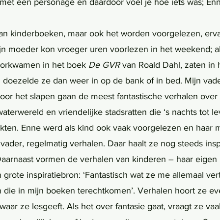
e met een personage en daardoor voel je hoe iets was; En
jn moeder kon vroeger uren voorlezen in het weekend; a
oorkwamen in het boek 
De GVR 
van Roald Dahl, zaten in h
 doezelde ze dan weer in op de bank of in bed. Mijn vade
voor het slapen gaan de meest fantastische verhalen over
aterwereld en vriendelijke stadsratten die ‘s nachts tot 
kten. Enne werd als kind ook vaak voorgelezen en haar 
 vader, regelmatig verhalen. Daar haalt ze nog steeds inspi
aarnaast vormen de verhalen van kinderen – haar eigen 
 grote inspiratiebron: ‘Fantastisch wat ze me allemaal ver
in die in mijn boeken terechtkomen’. Verhalen hoort ze e
aar ze lesgeeft. Als het over fantasie gaat, vraagt ze va