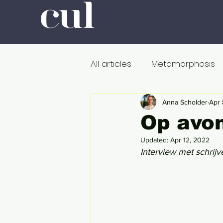
All articles
Metamorphosis
Colour
Romanticism
Anna Scholder
Apr 
Op avon
Updated:
Apr 12, 2022
Professors at Work
Poli
Interview met schrij
De dood
Metamorfose
Onderweg
In de ban v