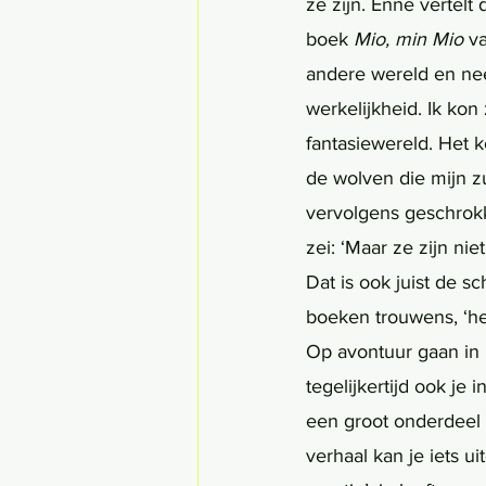
ze zijn. Enne vertelt 
boek 
Mio, min Mio 
va
andere wereld en neem
werkelijkheid. Ik kon
fantasiewereld. Het k
de wolven die mijn z
vervolgens geschrok
zei: ‘Maar ze zijn ni
Dat is ook juist de s
boeken trouwens, ‘het
Op avontuur gaan in h
tegelijkertijd ook j
een groot onderdeel 
verhaal kan je iets u