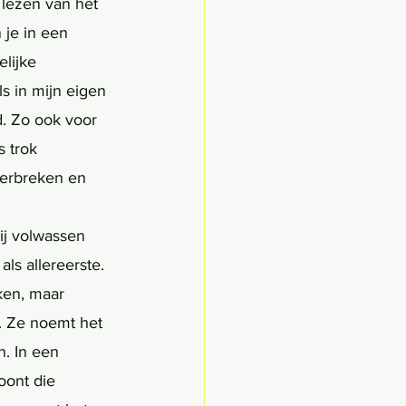
t lezen van het 
 je in een 
lijke 
s in mijn eigen 
d. Zo ook voor 
 trok 
erbreken en 
ij volwassen 
ls allereerste. 
ken, maar 
. Ze noemt het 
. In een 
oont die 