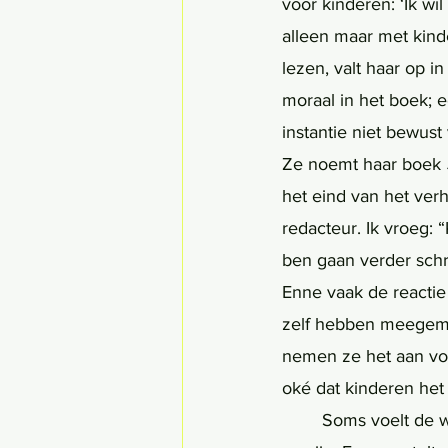
voor kinderen: ‘Ik wil
alleen maar met kind
lezen, valt haar op i
moraal in het boek; 
instantie niet bewust
Ze noemt haar boek 
het eind van het verh
redacteur. Ik vroeg: 
ben gaan verder schri
Enne vaak de reactie 
zelf hebben meegemaa
nemen ze het aan voor
oké dat kinderen het 
	Soms voelt de wereld in een verhaal zó echt, dat je de dingen gewoon aanneemt zoals 