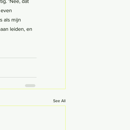
tig. ‘Nee, dat 
 even 
 als mijn 
gaan leiden, en 
See All