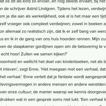
dat ze dit als kind zo ervoer, en nog steeds ervaart, bij he
n de schrijver Astrid Lindgren. Tijdens het lezen, verdwijn
 je die aan als werkelijkheid, ook al is het maar een tijde
 zelf vroeger ook compleet verdwijnen; zowel in boeken al
on allemaal zo realistisch zijn, dat ik er zelf bang van wer
us en ik in de gang van ons huis hoorden rennen. Mijn zus
ken de slaapkamer gordijnen open om de betovering te v
et echt hoor! Zullen we samen kijken?’
choonheid en wellicht het doel van kinderboeken, net als b
 inleven’, zegt Enne. ‘Het meegaan met een verhaal, dat a
et verhaal.’ Enne vertelt dat je fantasie wordt aangespro
e inlevingsvermogen in andere mensen en andere werelden
van onze cultuur; de manier waarop we kennis doorgeven
itdrukken wat in een gesprek soms niet lukt: ‘Een verhaal t