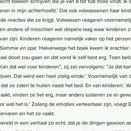
 echt boeken schrijven die je van 8 tot 108 mooi vindt. Ik sc
eren in mijn achterhoofd.’ Dat ook volwassenen haar kin
n de reacties die ze krijgt. Volwassen reageren voornameli
een andere of misschien wel diepere laag waar kinderen zi
 van zijn. Kinderen reageren namelijk vaker op het persona
Sammie en opa
: ‘Halverwege het boek kwam ik erachter 
aal dood zou gaan en dat vond ik zelf best erg. Toen beld
“Kan dat wel voor kinderen”, zij zei vervolgens: “Ja dat kan
jven. Dat werd een heel zielig einde.’ Voornamelijk van o
dat ze zaten te huilen naast het bed. En van kinderen: ‘Al
kt, vinden ze het erg, maar anders luisteren ze er gew
 wat het is.’ Zolang de emoties verteerbaar zijn, voegt E
ervaren en het ze raakt. 