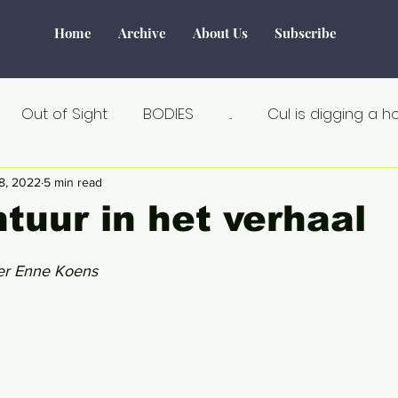
Home
Archive
About Us
Subscribe
Out of Sight
BODIES
...
Cul is digging a h
Tourism
Water
World of Make-Believe
F
8, 2022
5 min read
tuur in het verhaal
tiek
Verborgen verhalen
Remarkable
Seks
ver Enne Koens
Au Naturel
Estland
Angst
Á la carte
an
Crisis
Dicht bij huis