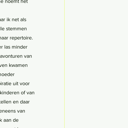
ne noemt het 
lle stemmen 
aar repertoire. 
r las minder 
 avonturen van 
leven kwamen 
moeder 
ratie uit voor 
kinderen of van 
tellen en daar 
veneens van 
ak aan de 