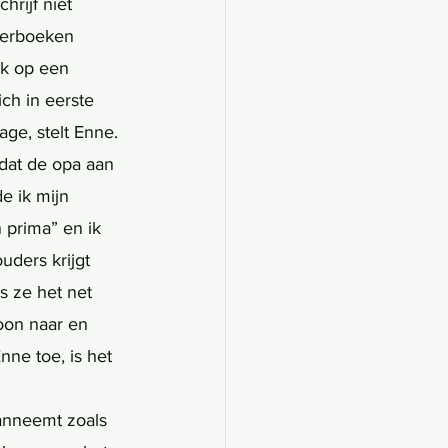
hrijf niet 
derboeken 
jk op een 
ch in eerste 
ge, stelt Enne. 
dat de opa aan 
e ik mijn 
 prima” en ik 
uders krijgt 
s ze het net 
oon naar en 
nne toe, is het 