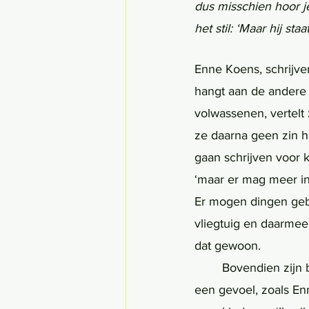
dus misschien hoor je
het stil: ‘Maar hij sta
Enne Koens, schrijve
hangt aan de andere 
volwassenen, vertelt 
ze daarna geen zin h
gaan schrijven voor 
‘maar er mag meer in
Er mogen dingen gebe
vliegtuig en daarmee 
dat gewoon.
	Bovendien zijn boeken voor volwassenen ‘hoofdiger’, terwijl kinderboeken uitgaan van 
een gevoel, zoals Enn