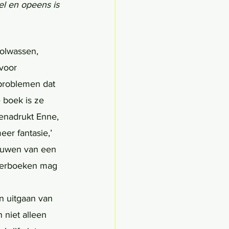
el en opeens is 
olwassen, 
voor 
 problemen dat 
boek is ze 
benadrukt Enne, 
er fantasie,’ 
ouwen van een 
inderboeken mag 
 niet alleen 