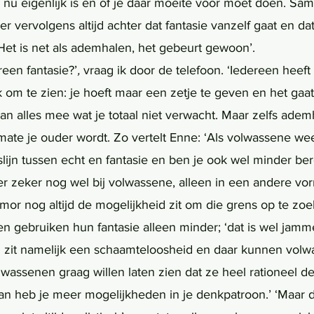
e nu eigenlijk is en of je daar moeite voor moet doen. Sa
 vervolgens altijd achter dat fantasie vanzelf gaat en dat 
Het is net als ademhalen, het gebeurt gewoon’. 
reen fantasie?’
,
 vraag ik door de telefoon. ‘Iedereen heeft 
euk om te zien: je hoeft maar een zetje te geven en het gaa
an alles mee wat je totaal niet verwacht. Maar zelfs adem
ate je ouder wordt. Zo vertelt Enne: ‘Als volwassene weet
slijn tussen echt en fantasie en ben je ook wel minder ber
 er zeker nog wel bij volwassene, alleen in een andere vo
or nog altijd de mogelijkheid zit om die grens op te zoeke
 gebruiken hun fantasie alleen minder; ‘dat is wel jammer
n zit namelijk een schaamteloosheid en daar kunnen vol
olwassenen graag willen laten zien dat ze heel rationeel 
an heb je meer mogelijkheden in je denkpatroon.’ ‘Maar d