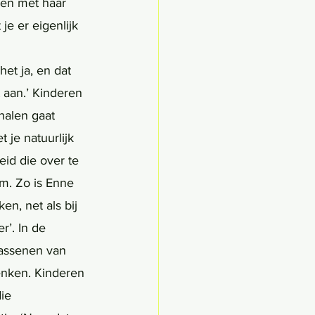
men met haar 
je er eigenlijk 
het ja, en dat 
t aan.’ Kinderen 
halen gaat 
 je natuurlijk 
eid die over te 
rm. Zo is Enne 
n, net als bij 
’. In de 
wassenen van 
denken. Kinderen 
ie 