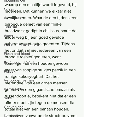
Mouthing Off
waarop een maaltijd wordt ingevuld, bij 
Colour
iedereen. Dat kunnen we elkaar niet 
kwalijk nemen. Waar de een tijdens een 
Romanticism
barbecue geniet van een flinke 
Tourism
braadworst gedipt in chilisaus, smult de 
Water
ander weg bij een goed gevulde 
aubergine met extra groenten. Tijdens 
World of Make-Believe
het ontbijt zal niet iedereen van een 
Flesh and blood
broodje rosbief genieten, want 
Professors at Work
sommige mensen houden gewoon 
meer van sappige stukjes perzik in een 
Politiek
romige kokosyoghurt. Dat het 
Verborgen verhalen
merendeel van een groep mensen 
Remarkable
geniet van een gigantische banaan als 
tussendoortje, betekent niet dat er een 
Seks
afkeer moet zijn tegen de mensen die 
Griekenland
totaal niet van een banaan houden, 
simpelweg vanwege de structuur, vorm 
De dood