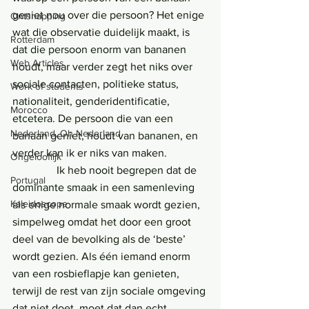
geniet nou over die persoon? Het enige 
Ontsnapping
wat die observatie duidelijk maakt, is 
Rotterdam
dat die persoon enorm van bananen 
Web Articles
houdt, maar verder zegt het niks over 
sociale contacten, politieke status, 
Work of students
nationaliteit, genderidentificatie, 
Morocco
etcetera. De persoon die van een 
Nederland, Oh Nederland
banaan geniet, houdt van bananen, en 
verder kan ik er niks van maken.
Ongelooflijk
                Ik heb nooit begrepen dat de 
Portugal
dominante smaak in een samenleving 
Kaleidoscope
als enige normale smaak wordt gezien, 
simpelweg omdat het door een groot 
deel van de bevolking als de ‘beste’ 
wordt gezien. Als één iemand enorm 
van een rosbieflapje kan genieten, 
terwijl de rest van zijn sociale omgeving 
dat niet doet, moet dat dan echt 