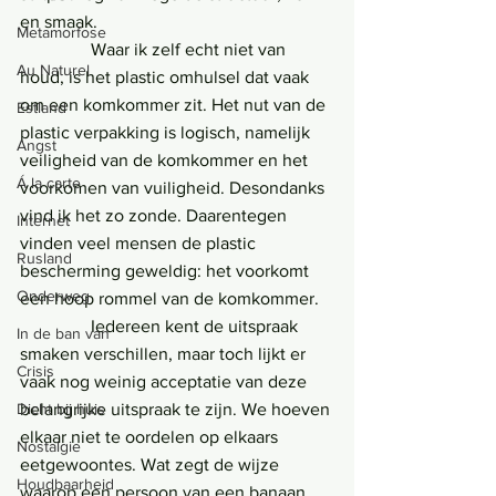
en smaak.
Metamorfose
                Waar ik zelf echt niet van 
Au Naturel
houd, is het plastic omhulsel dat vaak 
om een komkommer zit. Het nut van de 
Estland
plastic verpakking is logisch, namelijk 
Angst
veiligheid van de komkommer en het 
Á la carte
voorkomen van vuiligheid. Desondanks 
vind ik het zo zonde. Daarentegen 
Internet
vinden veel mensen de plastic 
Rusland
bescherming geweldig: het voorkomt 
Onderweg
een hoop rommel van de komkommer.
                Iedereen kent de uitspraak 
In de ban van
smaken verschillen, maar toch lijkt er 
Crisis
vaak nog weinig acceptatie van deze 
Dicht bij huis
belangrijke uitspraak te zijn. We hoeven 
elkaar niet te oordelen op elkaars 
Nostalgie
eetgewoontes. Wat zegt de wijze 
Houdbaarheid
waarop een persoon van een banaan 