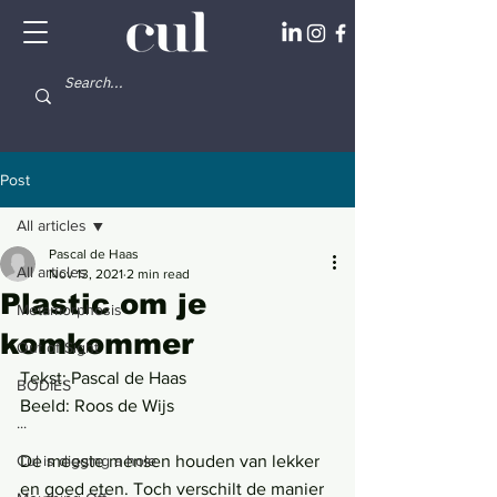
Post
All articles
Pascal de Haas
All articles
Nov 13, 2021
2 min read
Plastic om je
Metamorphosis
komkommer
Out of Sight
Tekst: Pascal de Haas
BODIES
Beeld: Roos de Wijs
...
Cul is digging a hole
De meeste mensen houden van lekker 
en goed eten. Toch verschilt de manier 