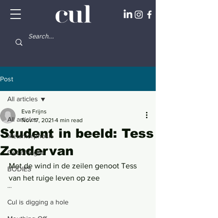
Post
All articles
Eva Frijns
All articles
Nov 17, 2021
4 min read
Student in beeld: Tess
Metamorphosis
Zondervan
Out of Sight
Met de wind in de zeilen genoot Tess 
BODIES
van het ruige leven op zee
...
Cul is digging a hole