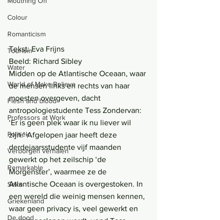
Mouthing Off
Colour
Romanticism
Tekst: Eva Frijns
Tourism
Beeld: Richard Sibley
Water
Midden op de Atlantische Oceaan, waar 
World of Make-Believe
de mensen links en rechts van haar 
moesten overgeven, dacht 
Flesh and blood
antropologiestudente Tess Zondervan: 
Professors at Work
‘Er is geen plek waar ik nu liever wil 
Politiek
zijn.’ Afgelopen jaar heeft deze 
derdejaarsstudente vijf maanden 
Verborgen verhalen
gewerkt op het zeilschip ‘de 
Remarkable
Morgenster’, waarmee ze de 
Atlantische Oceaan is overgestoken. In 
Seks
een wereld die weinig mensen kennen, 
Griekenland
waar geen privacy is, veel gewerkt en 
De dood