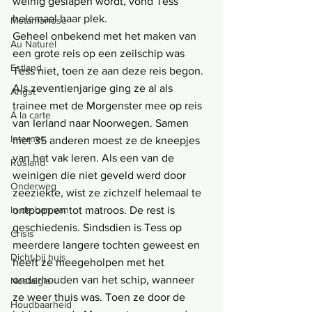
weinig geslapen wordt, vond Tess 
helemaal haar plek.
Metamorfose
Geheel onbekend met het maken van 
Au Naturel
een grote reis op een zeilschip was 
Estland
Tess niet, toen ze aan deze reis begon. 
Als zeventienjarige ging ze al als 
Angst
trainee met de Morgenster mee op reis 
Á la carte
van Ierland naar Noorwegen. Samen 
Internet
met 35 anderen moest ze de kneepjes 
van het vak leren. Als een van de 
Rusland
weinigen die niet geveld werd door 
Onderweg
zeeziekte, wist ze zichzelf helemaal te 
ontpoppen tot matroos. De rest is 
In de ban van
geschiedenis. Sindsdien is Tess op 
Crisis
meerdere langere tochten geweest en 
Dicht bij huis
heeft ze meegeholpen met het 
onderhouden van het schip, wanneer 
Nostalgie
ze weer thuis was. Toen ze door de 
Houdbaarheid