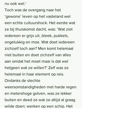
nu ook wel.’
Toch was de overgang naar het 
‘gewone’ leven op het vasteland wel 
een echte cultuurshock. Het eerste wat 
ze bij thuiskomst dacht, was: ‘Wat ziet 
iedereen er grijs uit, bleek, pukkels, 
ongelukkig en moe. Wat doet iedereen 
zichzelf toch aan? Men komt helemaal 
niet buiten en doet zichzelf van alles 
aan omdat het moet maar is dat wel 
hetgeen wat ze willen?’ Zelf was ze 
helemaal in haar element op reis. 
Ondanks de slechte 
weersomstandigheden met harde regen 
en metershoge golven, was ze lekker 
buiten en deed ze wat ze altijd al graag 
wilde doen: werken op een schip. Het 
maken van een bootreis is dan ook iets 