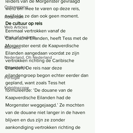
leiders van de Morgenster gevraagd 
Ontsnapping
werd om mee te varen op deze reis, 
twijfelde ze dan ook geen moment.
Rotterdam
De cultuur op reis
Web Articles
Eenmaal vertrokken vanaf de 
Work of students
Canarische Eilanden, heeft Tess met de 
Morgenster eerst de Kaapverdische 
Morocco
Eilanden aangedaan voordat ze zijn 
Nederland, Oh Nederland
vertrokken richting de Caribische 
Ongelooflijk
Eilanden. De reis naar deze 
eilandengroep begon echter eerder dan 
Portugal
gepland, want zoals Tess het 
Kaleidoscope
formuleerde: ‘De douane van de 
Kaapverdische Eilanden had de 
Morgenster weggejaagd.’ Ze mochten 
van de douane niet langer in de haven 
blijven en dus zijn ze zonder 
aankondiging vertrokken richting de 