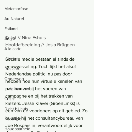
Metamorfose
Au Naturel
Estland
Tekst // Nina Eshuis
Angst
Hoofdafbeelding // Josia Brüggen
Á la carte
Internet
Sociale media bestaan al sinds de 
eeuwwisseling. Toch lijkt het alsof 
Rusland
Nederlandse politici nu pas door 
Onderweg
hebben hoe hun virtuele kanalen van 
pas komen bij het voeren van 
In de ban van
campagne en bij het trekken van 
Crisis
kiezers. Jesse Klaver (GroenLinks) is 
Dicht bij huis
een van de voorlopers op dit gebied. Zo 
huurde hij het consultancybureau van 
Nostalgie
Joe Rospars in, verantwoordelijk voor 
Houdbaarheid