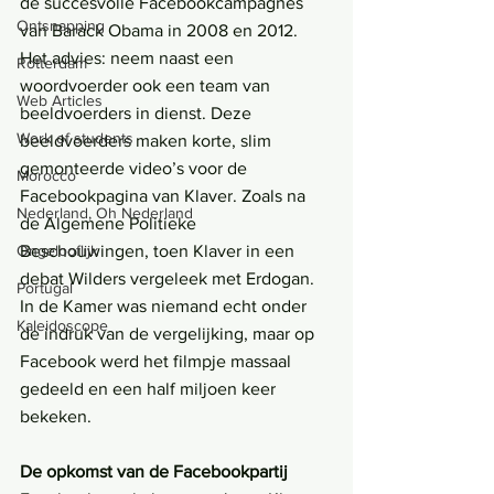
de succesvolle Facebookcampagnes 
Ontsnapping
van Barack Obama in 2008 en 2012. 
Het advies: neem naast een 
Rotterdam
woordvoerder ook een team van 
Web Articles
beeldvoerders in dienst. Deze 
Work of students
beeldvoerders maken korte, slim 
gemonteerde video’s voor de 
Morocco
Facebookpagina van Klaver. Zoals na 
Nederland, Oh Nederland
de Algemene Politieke 
Beschouwingen, toen Klaver in een 
Ongelooflijk
debat Wilders vergeleek met Erdogan. 
Portugal
In de Kamer was niemand echt onder 
Kaleidoscope
de indruk van de vergelijking, maar op 
Facebook werd het filmpje massaal 
gedeeld en een half miljoen keer 
bekeken.
De opkomst van de Facebookpartij