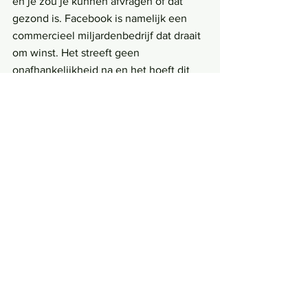
en je zou je kunnen afvragen of dat 
gezond is. Facebook is namelijk een 
commercieel miljardenbedrijf dat draait 
om winst. Het streeft geen 
onafhankelijkheid na en het hoeft dit 
ook niet te doen. Zo kwam Facebook al 
eerder in opspraak door verschillende 
gevallen van censuur, toen ze 
bijvoorbeeld de iconische foto van een 
naakt meisje tijdens de Vietnamoorlog 
verwijderden. Maar niet alleen de 
Amerikaanse preutsheid is oorzaak voor 
het censureren. Ook werd het 
Facebook-account van PvdA-politicus 
Keklik Yücel tijdelijk verwijderd toen zij 
kritiek uitte op het gebrek aan vrije 
meningsuiting in Turkije. Facebook is 
een platform dat zich niet als 