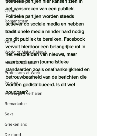
Mouthing Off
politieke partijen hier kansen zien in 
het aanspreken van een publiek. 
Colour
Politieke partijen worden steeds 
Romanticism
actiever op sociale media en hebben 
Tourism
traditionele media minder hard nodig 
om dit publiek te bereiken. Facebook 
Water
vervult hierdoor een belangrijke rol in 
World of Make-Believe
het verspreiden van nieuws, maar 
waarborgt geen journalistieke 
Flesh and blood
standaarden zoals onafhankelijkheid en 
Professors at Work
betrouwbaarheid van de berichten die 
Politiek
worden gedistribueerd. Is dit wel 
houdbaar?
Verborgen verhalen
Remarkable
Seks
Griekenland
De dood