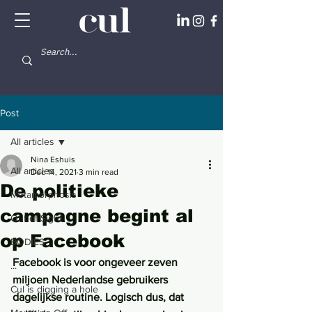
Post
All articles
Nina Eshuis
All articles
Dec 14, 2021
3 min read
De politieke
Metamorphosis
campagne begint al
Out of Sight
op Facebook
BODIES
Facebook is voor ongeveer zeven 
...
miljoen Nederlandse gebruikers 
Cul is digging a hole
dagelijkse routine. Logisch dus, dat 