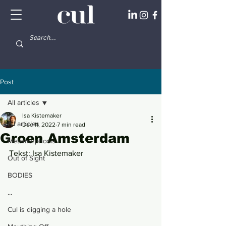
Post
All articles
Isa Kistemaker
All articles
Dec 11, 2022
7 min read
Groen Amsterdam
Metamorphosis
Tekst: Isa Kistemaker
Out of Sight
BODIES
...
Cul is digging a hole