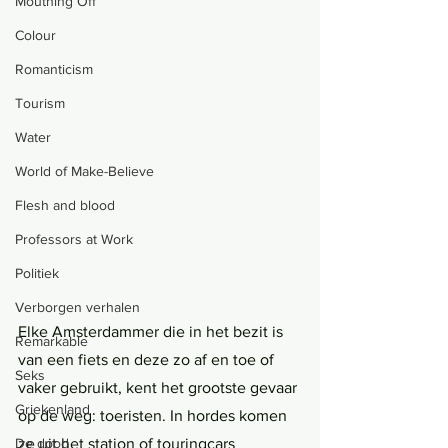
Mouthing Off
Colour
Romanticism
Tourism
Water
World of Make-Believe
Flesh and blood
Professors at Work
Politiek
Verborgen verhalen
Elke Amsterdammer die in het bezit is 
Remarkable
van een fiets en deze zo af en toe of 
Seks
vaker gebruikt, kent het grootste gevaar 
Griekenland
op de weg: toeristen. In hordes komen 
ze uit het station of touringcars 
De dood