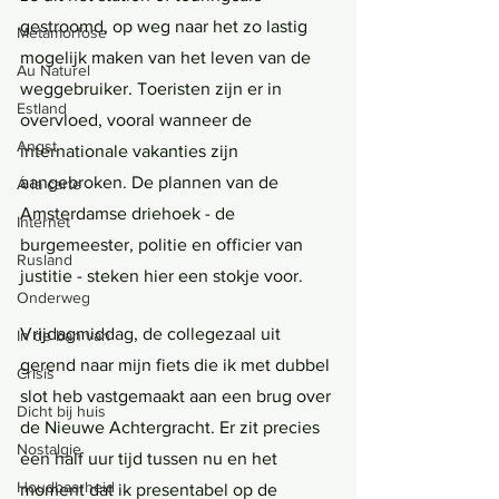
gestroomd, op weg naar het zo lastig 
Metamorfose
mogelijk maken van het leven van de 
Au Naturel
weggebruiker. Toeristen zijn er in 
Estland
overvloed, vooral wanneer de 
Angst
internationale vakanties zijn 
aangebroken. De plannen van de 
Á la carte
Amsterdamse driehoek - de 
Internet
burgemeester, politie en officier van 
Rusland
justitie - steken hier een stokje voor. 
Onderweg
Vrijdagmiddag, de collegezaal uit 
In de ban van
gerend naar mijn fiets die ik met dubbel 
Crisis
slot heb vastgemaakt aan een brug over 
Dicht bij huis
de Nieuwe Achtergracht. Er zit precies 
Nostalgie
een half uur tijd tussen nu en het 
Houdbaarheid
moment dat ik presentabel op de 