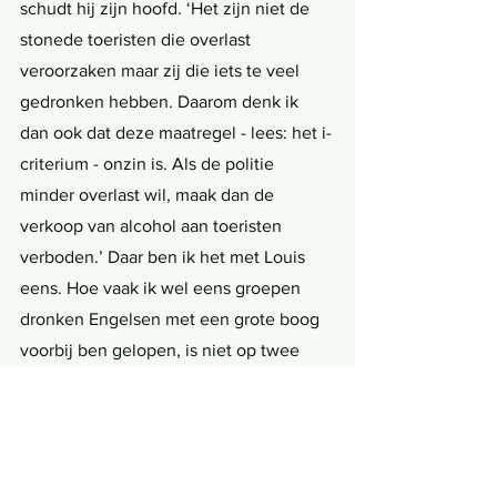
schudt hij zijn hoofd. ‘Het zijn niet de 
stonede toeristen die overlast 
veroorzaken maar zij die iets te veel 
gedronken hebben. Daarom denk ik 
dan ook dat deze maatregel - lees: het i-
criterium - onzin is. Als de politie 
minder overlast wil, maak dan de 
verkoop van alcohol aan toeristen 
verboden.’ Daar ben ik het met Louis 
eens. Hoe vaak ik wel eens groepen 
dronken Engelsen met een grote boog 
voorbij ben gelopen, is niet op twee 
handen te tellen. Er wordt op straat 
geplast, luid geschreeuwd en als ze 
echt in een baldadige bui zijn, gooien 
ze zo een fiets of twee de gracht in. 