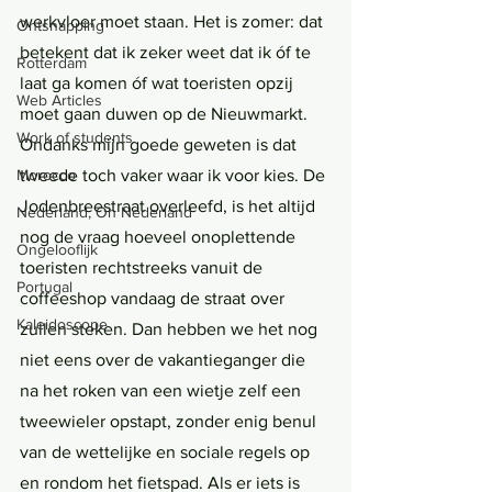
werkvloer moet staan. Het is zomer: dat 
Ontsnapping
betekent dat ik zeker weet dat ik óf te 
Rotterdam
laat ga komen óf wat toeristen opzij 
Web Articles
moet gaan duwen op de Nieuwmarkt. 
Work of students
Ondanks mijn goede geweten is dat 
tweede toch vaker waar ik voor kies. De 
Morocco
Jodenbreestraat overleefd, is het altijd 
Nederland, Oh Nederland
nog de vraag hoeveel onoplettende 
Ongelooflijk
toeristen rechtstreeks vanuit de 
Portugal
coffeeshop vandaag de straat over 
Kaleidoscope
zullen steken. Dan hebben we het nog 
niet eens over de vakantieganger die 
na het roken van een wietje zelf een 
tweewieler opstapt, zonder enig benul 
van de wettelijke en sociale regels op 
en rondom het fietspad. Als er iets is 