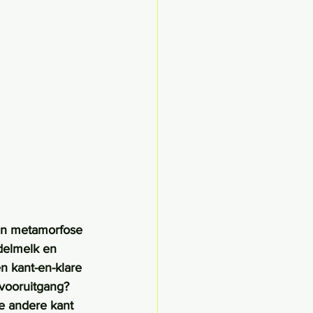
een metamorfose 
delmelk en 
n kant-en-klare 
vooruitgang? 
e andere kant 