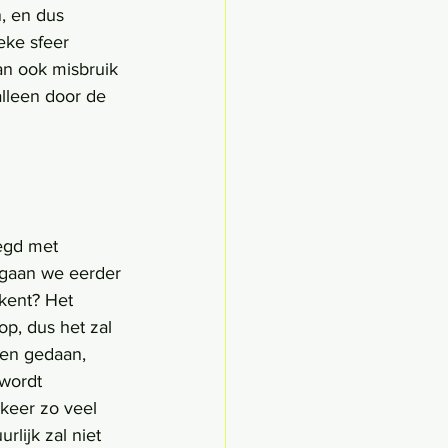
, en dus 
eke sfeer 
an ook misbruik 
lleen door de 
egd met 
 gaan we eerder 
kent? Het 
op, dus het zal 
en gedaan, 
wordt 
keer zo veel 
rlijk zal niet 