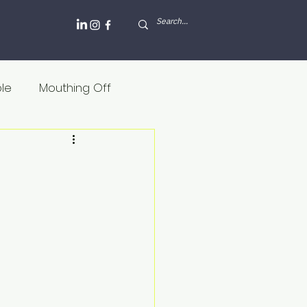
ole
Mouthing Off
lesh and blood
Griekenland
Internet
Rusland