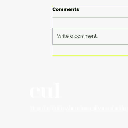
Comments
Write a comment...
Harder, better, faster,
stronger
Magazine Cul is where
journalism and anthr