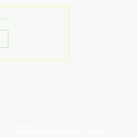
de bank met Yvonne
derop: Geloven in
oof
Contact
cul.editorial@gmail.com
Follow us
https://www.linkedin.com/company/culmagazine/