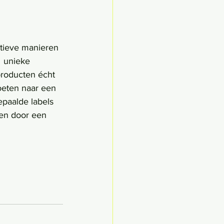
tieve manieren 
  unieke 
producten écht 
moeten naar een 
paalde labels 
den door een 