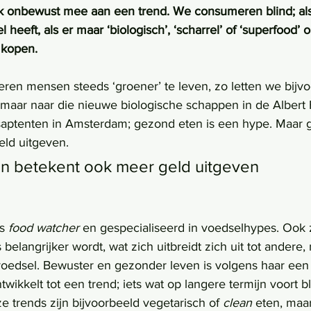
k onbewust mee aan een trend. We consumeren blind; als
 heeft, als er maar ‘biologisch’, ‘scharrel’ of ‘superfood’ o
 kopen. 
eren mensen steeds ‘groener’ te leven, zo letten we bijvo
 maar naar die nieuwe biologische schappen in de Albert 
aptenten in Amsterdam; gezond eten is een hype. Maar 
ld uitgeven.
n betekent ook meer geld uitgeven
s 
food watcher
 en gespecialiseerd in voedselhypes. Ook z
elangrijker wordt, wat zich uitbreidt zich uit tot andere,
oedsel. Bewuster en gezonder leven is volgens haar een
ikkelt tot een trend; iets wat op langere termijn voort bli
 trends zijn bijvoorbeeld vegetarisch of 
clean 
eten, maar