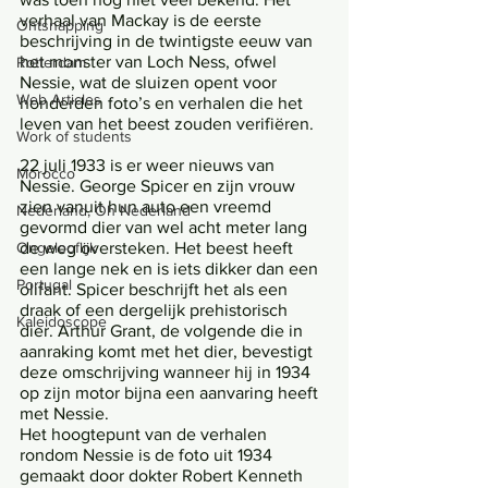
verhaal van Mackay is de eerste 
Ontsnapping
beschrijving in de twintigste eeuw van 
het monster van Loch Ness, ofwel 
Rotterdam
Nessie, wat de sluizen opent voor 
Web Articles
honderden foto’s en verhalen die het 
leven van het beest zouden verifiëren. 
Work of students
22 juli 1933 is er weer nieuws van 
Morocco
Nessie. George Spicer en zijn vrouw 
zien vanuit hun auto een vreemd 
Nederland, Oh Nederland
gevormd dier van wel acht meter lang 
Ongelooflijk
de weg oversteken. Het beest heeft 
een lange nek en is iets dikker dan een 
Portugal
olifant. Spicer beschrijft het als een 
draak of een dergelijk prehistorisch 
Kaleidoscope
dier. Arthur Grant, de volgende die in 
aanraking komt met het dier, bevestigt 
deze omschrijving wanneer hij in 1934 
op zijn motor bijna een aanvaring heeft 
met Nessie. 
Het hoogtepunt van de verhalen 
rondom Nessie is de foto uit 1934 
gemaakt door dokter Robert Kenneth 