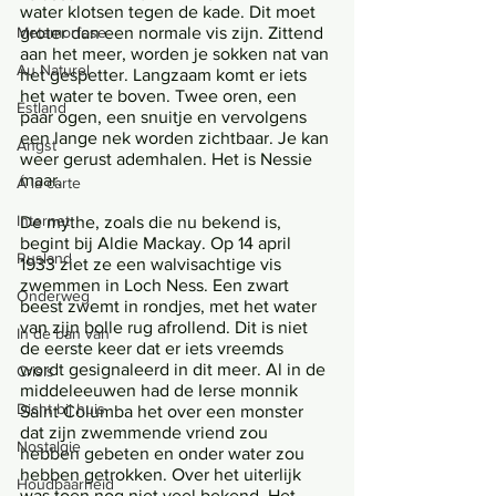
water klotsen tegen de kade. Dit moet 
Metamorfose
groter dan een normale vis zijn. Zittend 
aan het meer, worden je sokken nat van 
Au Naturel
het gespetter. Langzaam komt er iets 
het water te boven. Twee oren, een 
Estland
paar ogen, een snuitje en vervolgens 
een lange nek worden zichtbaar. Je kan 
Angst
weer gerust ademhalen. Het is Nessie 
maar. 
Á la carte
Internet
De mythe, zoals die nu bekend is, 
begint bij Aldie Mackay. Op 14 april 
Rusland
1933 ziet ze een walvisachtige vis 
zwemmen in Loch Ness. Een zwart 
Onderweg
beest zwemt in rondjes, met het water 
van zijn bolle rug afrollend. Dit is niet 
In de ban van
de eerste keer dat er iets vreemds 
wordt gesignaleerd in dit meer. Al in de 
Crisis
middeleeuwen had de Ierse monnik 
Dicht bij huis
Saint Columba het over een monster 
dat zijn zwemmende vriend zou 
Nostalgie
hebben gebeten en onder water zou 
hebben getrokken. Over het uiterlijk 
Houdbaarheid
was toen nog niet veel bekend. Het 