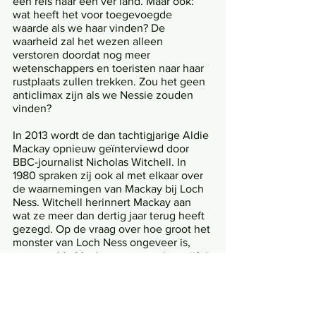
een reis naar een ver land. Maar ook: 
wat heeft het voor toegevoegde 
waarde als we haar vinden? De 
waarheid zal het wezen alleen 
verstoren doordat nog meer 
wetenschappers en toeristen naar haar 
rustplaats zullen trekken. Zou het geen 
anticlimax zijn als we Nessie zouden 
vinden? 
In 2013 wordt de dan tachtigjarige Aldie 
Mackay opnieuw geïnterviewd door 
BBC-journalist Nicholas Witchell. In 
1980 spraken zij ook al met elkaar over 
de waarnemingen van Mackay bij Loch 
Ness. Witchell herinnert Mackay aan 
wat ze meer dan dertig jaar terug heeft 
gezegd. Op de vraag over hoe groot het 
monster van Loch Ness ongeveer is, 
antwoordde Mackay toen zonder twijfel 
dat het beest enorm is. In een 
nagesprek buiten het interview om, 
vroeg Witchell haar wat ‘enorm’ dan 
inhoudt. ‘Zeker twee meter!’ 