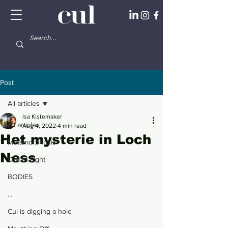
Post
All articles
Isa Kistemaker
All articles
Aug 4, 2022
4 min read
Het mysterie in Loch
Metamorphosis
Ness
Out of Sight
BODIES
...
Cul is digging a hole