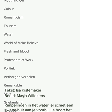
Mouthing Off
Colour
Romanticism
Tourism
Water
World of Make-Believe
Flesh and blood
Professors at Work
Politiek
Verborgen verhalen
Remarkable
Tekst: Isa Kistemaker
Seks
Beeld: Masja Willekens
Griekenland
Rimpelingen in het water, er schiet een 
zwarte bult aan je voorbij. Je hoort het 
De dood