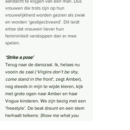
aandacht te krijgen van een man. Dus 
vrouwen die trots zijn op hun 
vrouwelijkheid worden gezien als zwak 
en worden ‘geobjectiveerd’. Dit leidt 
ertoe dat vrouwen liever hun 
femininiteit verstoppen dan er mee 
spelen.
‘Strike a pose’
Terug naar de danszaal. Ik, helaas nu 
voorin de zaal (
‘Virgins don’t be shy, 
come stand in the front
’, zegt Amber), 
nog steeds in mijn te wijde kleren, kijk 
met grote ogen naar Amber en haar 
Vogue kinderen. We zijn bezig met een 
‘freestyle’. De beat dreunt en een stem 
herhaalt telkens: 
Show me what you 
got
. Bij elke 
show me
 worden wij 
geacht een zelfverzonnen houding aan 