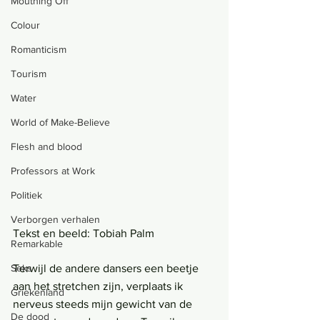
Mouthing Off
Colour
Romanticism
Tourism
Water
World of Make-Believe
Flesh and blood
Professors at Work
Politiek
Verborgen verhalen
Tekst en beeld: Tobiah Palm
Remarkable
Seks
Terwijl de andere dansers een beetje 
aan het stretchen zijn, verplaats ik 
Griekenland
nerveus steeds mijn gewicht van de 
De dood