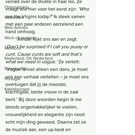
verrast over de drukte in haar les. Ze 
Ontsnapping
vraagt wie hier voor het eerst zijn: 
’Who 
are the Virgins today?’
 Ik steek samen 
Rotterdam
met een paar anderen aarzelend een 
Web Articles
hand omhoog.
Work of students
	Amber kijkt ons aan en zegt: 
‘
Don’t be surprised if I call you pussy or 
Morocco
cunt. Cause cunts are soft and that’s 
Nederland, Oh Nederland
what we need in vogue.’
 Ze vertelt: 
Ongelooflijk
‘Vogue is niet alleen een dans, je moet 
ons een verhaal vertellen – je moet ons 
Portugal
overtuigen dat jij de mooiste, 
Kaleidoscope
krachtigste, beste vrouw in de zaal 
bent.’ Bij deze woorden begin ik me 
steeds ongemakkelijker te voelen, 
vrouwelijkheid en elegantie zijn nooit 
echt mijn ding geweest. Daarna zet ze 
de muziek aan, een up-beat en 