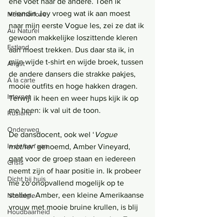
ene voet naar de andere. Toen ik 
vriendin Joy vroeg wat ik aan moest 
Metamorfose
naar mijn eerste Vogue les, zei ze dat ik 
Au Naturel
gewoon makkelijke loszittende kleren 
Estland
aan moest trekken. Dus daar sta ik, in 
mijn wijde t-shirt en wijde broek, tussen 
Angst
de andere dansers die strakke pakjes, 
Á la carte
mooie outfits en hoge hakken dragen. 
Internet
Terwijl ik heen en weer hups kijk ik op 
me heen: ik val uit de toon.
Rusland
Onderweg
De dansdocent, ook wel ‘
Vogue 
In de ban van
mother’
 genoemd, Amber Vineyard, 
gaat voor de groep staan en iedereen 
Crisis
neemt zijn of haar positie in. Ik probeer 
Dicht bij huis
me zo onopvallend mogelijk op te 
stellen. Amber, een kleine Amerikaanse 
Nostalgie
vrouw met mooie bruine krullen, is blij 
Houdbaarheid