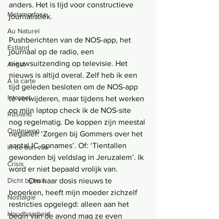
anders. Het is tijd voor constructieve 
Metamorfose
journalistiek.
Au Naturel
Pushberichten van de NOS-app, het 
Estland
journaal op de radio, een 
nieuwsuitzending op televisie. Het 
Angst
nieuws is altijd overal. Zelf heb ik een 
Á la carte
tijd geleden besloten om de NOS-app 
Internet
te verwijderen, maar tijdens het werken 
op mijn laptop check ik de NOS-site 
Rusland
nog regelmatig. De koppen zijn meestal 
Onderweg
negatief: ‘Zorgen bij Gommers over het 
aantal IC-opnames’. Of: ‘Tientallen 
In de ban van
gewonden bij veldslag in Jeruzalem’. Ik 
Crisis
word er niet bepaald vrolijk van.
	Om haar dosis nieuws te 
Dicht bij huis
beperken, heeft mijn moeder zichzelf 
Nostalgie
restricties opgelegd: alleen aan het 
Houdbaarheid
begin van de avond mag ze even 