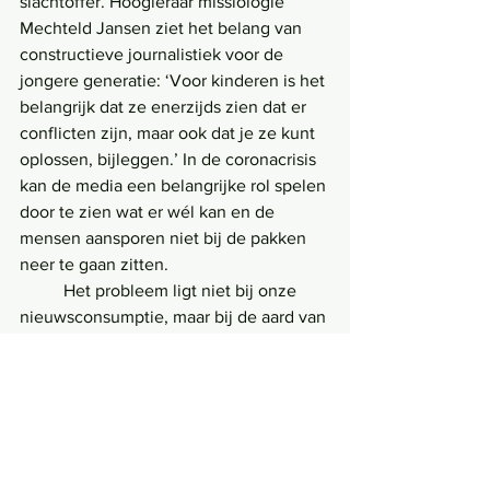
slachtoffer. Hoogleraar missiologie 
Mechteld Jansen ziet het belang van 
constructieve journalistiek voor de 
jongere generatie: ‘Voor kinderen is het 
belangrijk dat ze enerzijds zien dat er 
conflicten zijn, maar ook dat je ze kunt 
oplossen, bijleggen.’ In de coronacrisis 
kan de media een belangrijke rol spelen 
door te zien wat er wél kan en de 
mensen aansporen niet bij de pakken 
neer te gaan zitten.
	Het probleem ligt niet bij onze 
nieuwsconsumptie, maar bij de aard van 
het nieuws dat we consumeren. De 
oplossing is dan ook niet om het nieuws 
te negeren of je ervan af te wenden. De 
oplossing ligt bij journalisten en 
omroepen die het nieuws vormgeven. 
Zij moeten genuanceerdere 