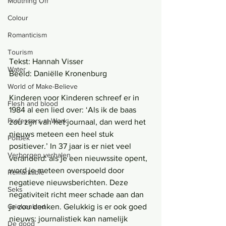
Mouthing Off
Colour
Romanticism
Tourism
Tekst: Hannah Visser
Water
Beeld: Daniëlle Kronenburg
World of Make-Believe
Kinderen voor Kinderen schreef er in 
Flesh and blood
1984 al een lied over: ‘Als ik de baas 
Professors at Work
zou zijn van het journaal, dan werd het 
nieuws meteen een heel stuk 
Politiek
positiever.’ In 37 jaar is er niet veel 
Verborgen verhalen
veranderd: als je een nieuwssite opent, 
word je meteen overspoeld door 
Remarkable
negatieve nieuwsberichten. Deze 
Seks
negativiteit richt meer schade aan dan 
je zou denken. Gelukkig is er ook goed 
Griekenland
nieuws: journalistiek kan namelijk 
De dood