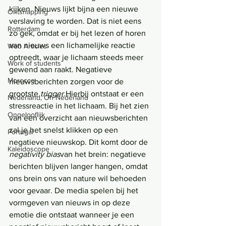
kijken. Nieuws lijkt bijna een nieuwe 
Ontsnapping
verslaving te worden. Dat is niet eens 
Rotterdam
zo gek, omdat er bij het lezen of horen 
van nieuws een lichamelijke reactie 
Web Articles
optreedt, waar je lichaam steeds meer 
Work of students
gewend aan raakt. Negatieve 
Morocco
nieuwsberichten zorgen voor de 
grootste 
trigger.
Hierbij ontstaat er een 
Nederland, Oh Nederland
stressreactie in het lichaam. Bij het zien 
Ongelooflijk
van een overzicht aan nieuwsberichten 
zal je het snelst klikken op een 
Portugal
negatieve nieuwskop. Dit komt door de 
Kaleidoscope
negativity bias
van het brein: negatieve 
berichten blijven langer hangen, omdat 
ons brein ons van nature wil behoeden 
voor gevaar. De media spelen bij het 
vormgeven van nieuws in op deze 
emotie die ontstaat wanneer je een 