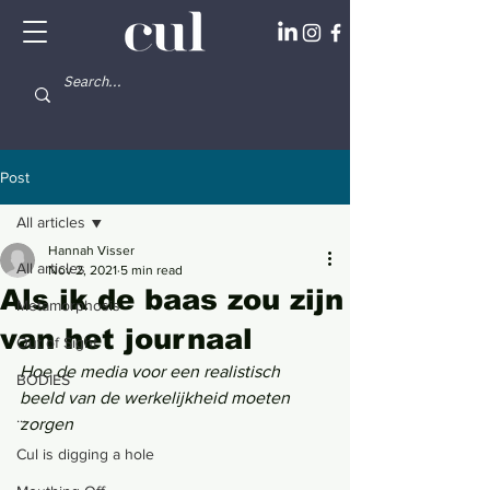
Post
All articles
Hannah Visser
All articles
Nov 2, 2021
5 min read
Als ik de baas zou zijn
Metamorphosis
van het journaal
Out of Sight
Hoe de media voor een realistisch 
BODIES
beeld van de werkelijkheid moeten 
...
zorgen
Cul is digging a hole