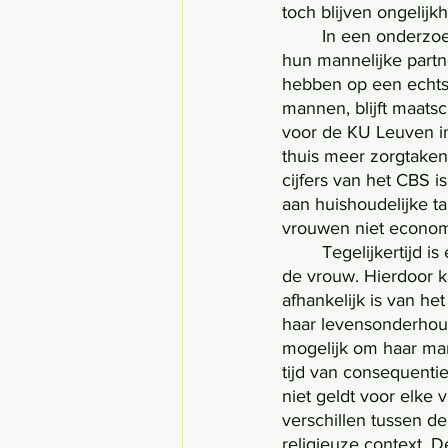
toch blijven ongelij
	In een onderzoek van de Zweedse universiteit Göteborgs is gebleken dat vrouwen die 
hun mannelijke partn
hebben op een echts
mannen, blijft maats
voor de KU Leuven i
thuis meer zorgtaken
cijfers van het CBS i
aan huishoudelijke 
vrouwen niet economi
	Tegelijkertijd is er wel degelijk een vooruitgang in de economische zelfstandigheid van 
de vrouw. Hierdoor ka
afhankelijk is van he
haar levensonderhoud
mogelijk om haar man
tijd van consequenti
niet geldt voor elke 
verschillen tussen de
religieuze context. D