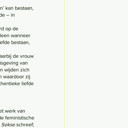
n’ kan bestaan, 
de – in 
rd op de 
lleen wanneer 
efde bestaan, 
isgeving van 
n wijden zich 
n waardoor zij 
hentieke liefde 
et werk van 
e feministische 
 Sekse 
schreef; 