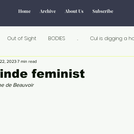
Home
Archive
About Us
Subscribe
Out of Sight
BODIES
...
Cul is digging a h
Tourism
Water
World of Make-Believe
F
22, 2023
7 min read
nde feminist
ne de Beauvoir
tiek
Verborgen verhalen
Remarkable
Seks
Au Naturel
Estland
Angst
Á la carte
an
Crisis
Dicht bij huis