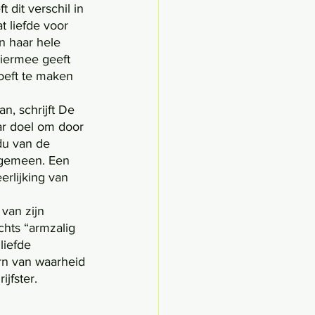
 dit verschil in 
t liefde voor 
n haar hele 
Hiermee geeft 
oeft te maken 
ar doel om door 
du van de 
algemeen. Een 
erlijking van 
chts “armzalig 
liefde 
ern van waarheid 
jfster. 