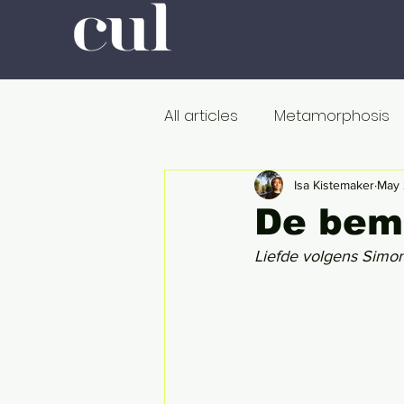
All articles
Metamorphosis
Colour
Romanticism
Isa Kistemaker
May 
De bemi
Liefde volgens Simo
Professors at Work
Poli
De dood
Metamorfose
Onderweg
In de ban v