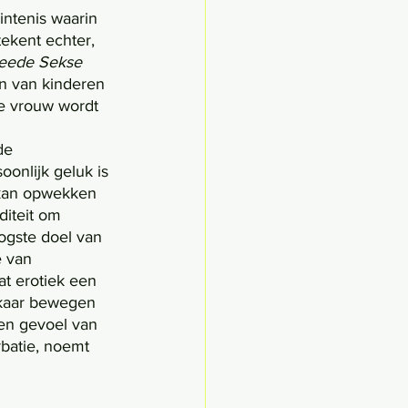
intenis waarin 
ekent echter, 
eede Sekse 
en van kinderen 
e vrouw wordt 
onlijk geluk is 
 kan opwekken 
diteit om 
ogste doel van 
e van 
at erotiek een 
lkaar bewegen 
een gevoel van 
batie, noemt 