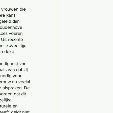
 
ere kans 
eleid dan 
 Houdenhove 
cces voeren 
 Uit recente 
er zoveel tijd 
an deze 
ts van dat zij 
 nodig voor 
vrouw nu veelal 
e afspraken. De 
orden dat dit 
elijke 
turele en 
eft, geldt niet 