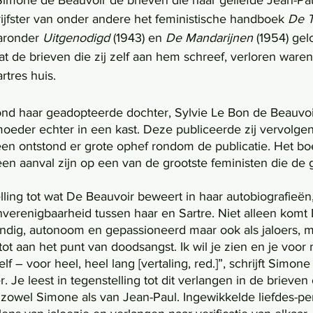
Simone de Beauvoir de brieven die haar geliefde Jean-Pau
rijfster van onder andere het feministische handboek 
De 
ronder 
Uitgenodigd 
(1943) en 
De Mandarijnen 
(1954) gel
at de brieven die zij zelf aan hem schreef, verloren ware
tres huis.
ond haar geadopteerde dochter, Sylvie Le Bon de Beauvoi
oeder echter in een kast. Deze publiceerde zij vervolgen
een ontstond er grote ophef rondom de publicatie. Het bo
een aanval zijn op een van de grootste feministen die de 
nverenigbaarheid tussen haar en Sartre. Niet alleen komt
andig, autonoom en gepassioneerd maar ook als jaloers, m
 tot aan het punt van doodsangst. Ik wil je zien en je voor
f – voor heel, heel lang [vertaling, red.]”, schrijft Simone
 Je leest in tegenstelling tot dit verlangen in de brieven
 zowel Simone als van Jean-Paul. Ingewikkelde liefdes-p