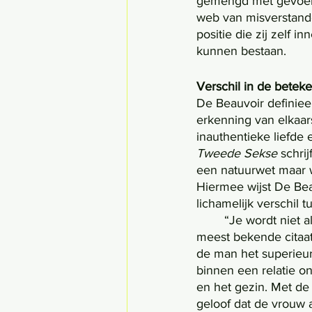
gemengd met gevoelen
web van misverstande
positie die zij zelf i
kunnen bestaan. 
Verschil in de betek
De Beauvoir definieer
erkenning van elkaars
inauthentieke liefde
Tweede Sekse
 schri
een natuurwet maar w
Hiermee wijst De Bea
lichamelijk verschil 
	“Je wordt niet als vrouw geboren, je wordt tot vrouw gemaakt”, luidt de feministe haar 
meest bekende citaat.
de man het superieur
binnen een relatie on
en het gezin. Met de 
geloof dat de vrouw a