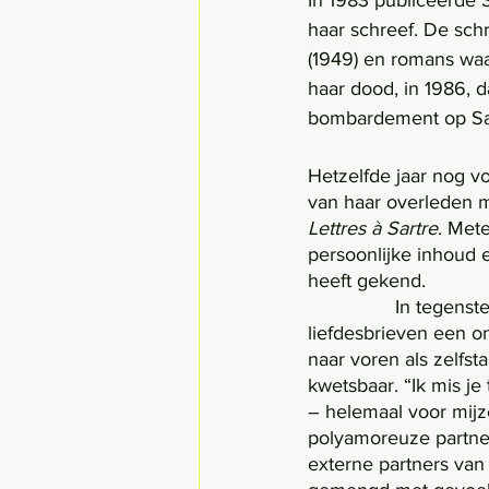
In 1983 publiceerde 
haar schreef. De sch
(1949)
en romans waa
haar dood, in 1986, d
bombardement op Sar
Hetzelfde jaar nog v
van haar overleden m
Lettres à Sartre
. Met
persoonlijke inhoud 
heeft gekend. 
		In tegenstelling tot wat De Beauvoir beweert in haar autobiografieën, blijkt uit de 
liefdesbrieven een o
naar voren als zelfst
kwetsbaar. “Ik mis je
– helemaal voor mijzel
polyamoreuze partner.
externe partners van