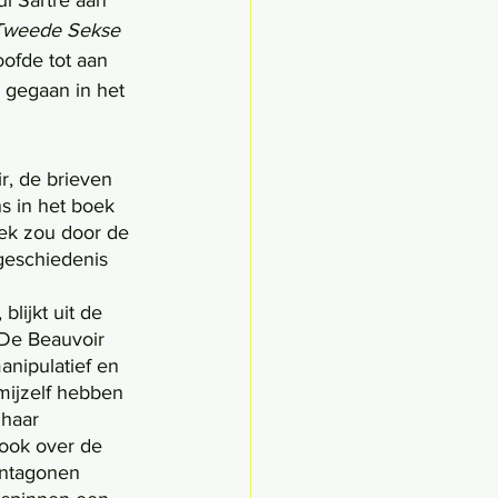
l Sartre aan 
Tweede Sekse 
oofde tot aan 
n gegaan in het 
r, de brieven 
s in het boek 
ek zou door de 
geschiedenis 
 De Beauvoir 
anipulatief en 
 mijzelf hebben 
 haar 
 ook over de 
entagonen 