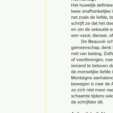
Het huwelijk definiee
twee onafhankelijke i
net zoals de liefde, 
schrijft ze dat het 
en om de seksuele e
een vazal, dienaar, o
	De Beauvoir schrijft dat het huwelijk dient te werken in de belangen van de 
gemeenschap, denk hi
niet van belang. Zel
of voortbrengen, noe
iemand te beloven da
de menselijke liefde 
Montaigne aanhalend, 
bewegen is naar de A
ze zich niet meer naa
schaamte tijdens sek
de schrijfster dit. 