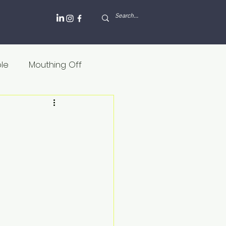
ole
Mouthing Off
lesh and blood
Griekenland
Internet
Rusland