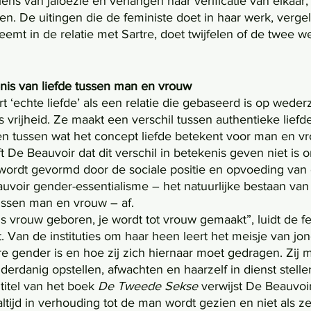
s van jaloezie en verlangen naar verificatie van elkaar,
n. De uitingen die de feministe doet in haar werk, verge
nneemt in de relatie met Sartre, doet twijfelen of de twee w
enis van liefde tussen man en vrouw
t ‘echte liefde’ als een relatie die gebaseerd is op wederz
 vrijheid. Ze maakt een verschil tussen authentieke liefd
 en tussen wat het concept liefde betekent voor man en vr
jft De Beauvoir dat dit verschil in betekenis geven niet is o
ordt gevormd door de sociale positie en opvoeding van 
uvoir gender-essentialisme – het natuurlijke bestaan van 
tussen man en vrouw – af. 
 Van de instituties om haar heen leert het meisje van jon
e gender is en hoe zij zich hiernaar moet gedragen. Zij m
derdanig opstellen, afwachten en haarzelf in dienst stell
titel van het boek 
De Tweede Sekse 
verwijst De Beauvoir
ltijd in verhouding tot de man wordt gezien en niet als ze