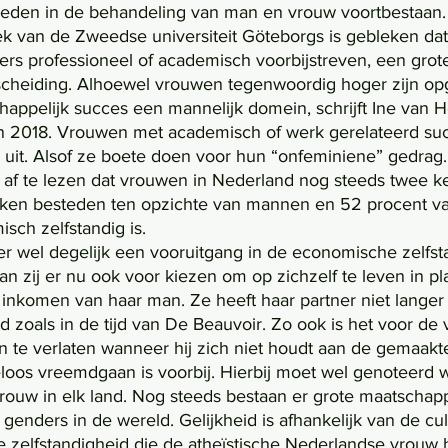
kheden in de behandeling van man en vrouw voortbestaan.
ers professioneel of academisch voorbijstreven, een grot
cheiding. Alhoewel vrouwen tegenwoordig hoger zijn opg
chappelijk succes een mannelijk domein, schrijft Ine van
n 2018. Vrouwen met academisch of werk gerelateerd su
 uit. Alsof ze boete doen voor hun “onfeminiene” gedrag.
s af te lezen dat vrouwen in Nederland nog steeds twee ke
taken besteden ten opzichte van mannen en 52 procent v
sch zelfstandig is.
n zij er nu ook voor kiezen om op zichzelf te leven in plaa
t inkomen van haar man. Ze heeft haar partner niet langer
 zoals in de tijd van De Beauvoir. Zo ook is het voor de 
 te verlaten wanneer hij zich niet houdt aan de gemaakt
eloos vreemdgaan is voorbij. Hierbij moet wel genoteerd w
vrouw in elk land. Nog steeds bestaan er grote maatschapp
 genders in de wereld. Gelijkheid is afhankelijk van de cul
e zelfstandigheid die de atheïstische Nederlandse vrouw he