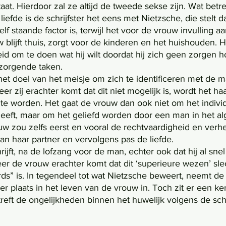
at. Hierdoor zal ze altijd de tweede sekse zijn. Wat betreft
efde is de schrijfster het eens met Nietzsche, die stelt da
f staande factor is, terwijl het voor de vrouw invulling aa
 blijft thuis, zorgt voor de kinderen en het huishouden. 
id om te doen wat hij wilt doordat hij zich geen zorgen h
zorgende taken. 
r zij erachter komt dat dit niet mogelijk is, wordt het ha
e worden. Het gaat de vrouw dan ook niet om het indivi
f heeft, maar om het geliefd worden door een man in het 
uw zou zelfs eerst en vooral de rechtvaardigheid en verhe
an haar partner en vervolgens pas de liefde. 
er de vrouw erachter komt dat dit ‘superieure wezen’ sle
s” is. In tegendeel tot wat Nietzsche beweert, neemt de 
der plaats in het leven van de vrouw in. Toch zit er een k
treft de ongelijkheden binnen het huwelijk volgens de schri