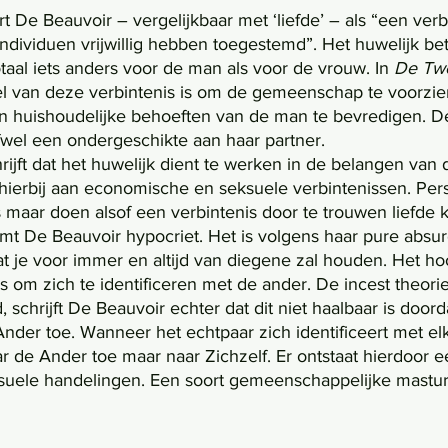
rt De Beauvoir – vergelijkbaar met ‘liefde’ – als “een verb
ndividuen vrijwillig hebben toegestemd”. Het huwelijk bet
totaal iets anders voor de man als voor de vrouw. In 
De Tw
doel van deze verbintenis is om de gemeenschap te voorzi
n huishoudelijke behoeften van de man te bevredigen. D
fwel een ondergeschikte aan haar partner. 
erbij aan economische en seksuele verbintenissen. Perso
fs maar doen alsof een verbintenis door te trouwen liefde
mt De Beauvoir hypocriet. Het is volgens haar pure absur
t je voor immer en altijd van diegene zal houden. Het ho
is om zich te identificeren met de ander. De incest theori
schrijft De Beauvoir echter dat dit niet haalbaar is doord
nder toe. Wanneer het echtpaar zich identificeert met e
r de Ander toe maar naar Zichzelf. Er ontstaat hierdoor 
suele handelingen. Een soort gemeenschappelijke mastur