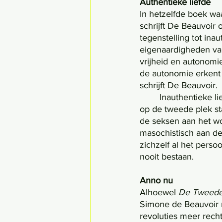
Authentieke liefde
In hetzelfde boek wa
schrijft De Beauvoir o
tegenstelling tot in
eigenaardigheden van
vrijheid en autonomi
de autonomie erkent 
schrijft De Beauvoir. 
	Inauthentieke liefde is gebaseerd op de ongelijkheid tussen de seksen, waarbij de vrouw 
op de tweede plek sta
de seksen aan het wo
masochistisch aan de 
zichzelf al het perso
nooit bestaan.
Anno nu
Alhoewel 
De Tweede
Simone de Beauvoir n
revoluties meer rech