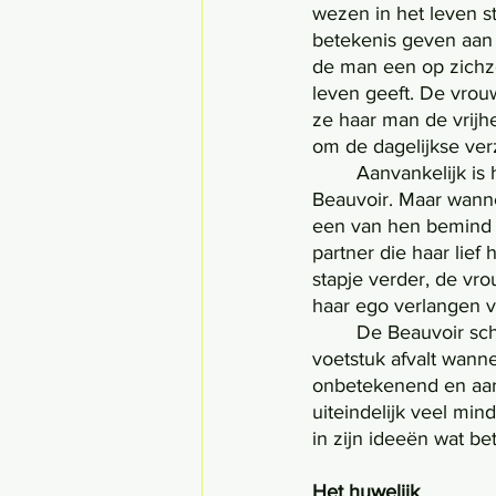
wezen in het leven sta
betekenis geven aan li
de man een op zichzel
leven geeft. De vrouw
ze haar man de vrijhe
om de dagelijkse ver
	Aanvankelijk is het doel van het meisje om zich te identificeren met de man, schrijft De 
Beauvoir. Maar wannee
een van hen bemind t
partner die haar lie
stapje verder, de vro
haar ego verlangen v
	De Beauvoir schrijft, na de lofzang voor de man, echter ook dat hij al snel van zijn 
voetstuk afvalt wanne
onbetekenend en aard
uiteindelijk veel min
in zijn ideeën wat be
Het huwelijk