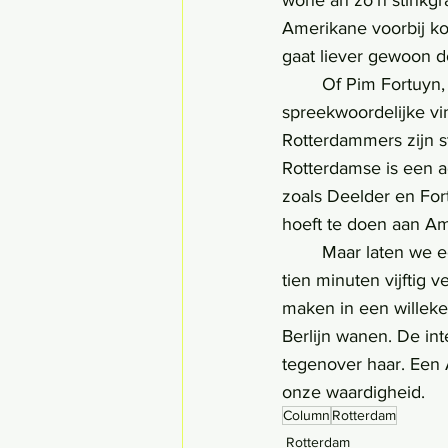
wone an zo’n stinkgr
Amerikane voorbij kome
gaat liever gewoon d
	Of Pim Fortuyn, de meest relevante politicus van de 21ste eeuw tot nog toe, die de 
spreekwoordelijke vi
Rotterdammers zijn st
Rotterdamse is een 
zoals Deelder en For
hoeft te doen aan A
	Maar laten we eerlijk zijn: het is allemaal geen Amsterdam. In Amsterdam kan je binnen 
tien minuten vijftig 
maken in een willekeu
Berlijn wanen. De in
tegenover haar. Een 
onze waardigheid.
Column
Rotterdam
Rotterdam