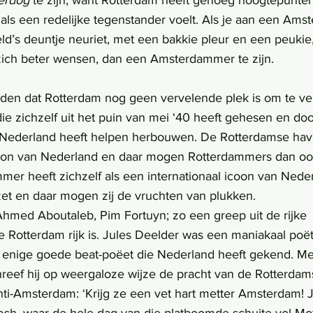
erdog 
te zijn, want Rotterdam heeft genoeg hoogtepunten 
 als een redelijke tegenstander voelt. Als je aan een Ams
eld’s deuntje neuriet, met een bakkie pleur en een peukie,
zich beter wensen, dan een Amsterdammer te zijn.
en dat Rotterdam nog geen vervelende plek is om te ve
die zichzelf uit het puin van mei ‘40 heeft gehesen en doo
 Nederland heeft helpen herbouwen. De Rotterdamse have
ron van Nederland en daar mogen Rotterdammers dan ook 
mmer heeft zichzelf als een internationaal icoon van Nede
zet en daar mogen zij de vruchten van plukken.     
Rotterdam rijk is. Jules Deelder was een maniakaal poët
 enige goede beat-poëet die Nederland heeft gekend. Me
hreef hij op weergaloze wijze de pracht van de Rotterdam
 Anti-Amsterdam: ‘Krijg ze een vet hart metter Amsterdam! 