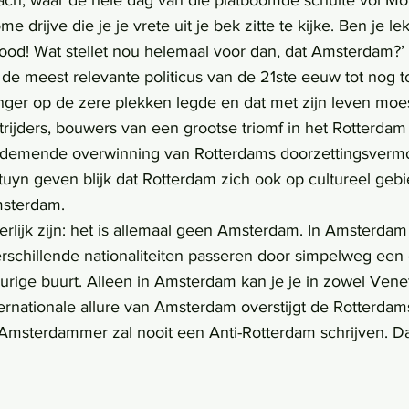
ach, waar de hele dag van die platboomde schuite vol Mo
 drijve die je je vrete uit je bek zitte te kijke. Ben je le
ood! Wat stellet nou helemaal voor dan, dat Amsterdam?’
nger op de zere plekken legde en dat met zijn leven moe
rijders, bouwers van een grootse triomf in het Rotterdam
ademende overwinning van Rotterdams doorzettingsvermo
tuyn geven blijk dat Rotterdam zich ook op cultureel gebi
msterdam.
verschillende nationaliteiten passeren door simpelweg een
rige buurt. Alleen in Amsterdam kan je je in zowel Veneti
ternationale allure van Amsterdam overstijgt de Rotterda
Amsterdammer zal nooit een Anti-Rotterdam schrijven. Da