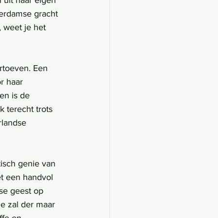
uit haar eigen 
terdamse gracht 
 weet je het 
rtoeven. Een 
r haar 
n is de 
terecht trots 
rlandse 
isch genie van 
t een handvol 
se geest op 
Je zal der maar 