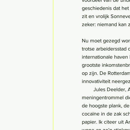
voordeel van de 
und
geschiedenis dat het
zit en vrolijk Sonnev
zeker: niemand kan 
Nu moet gezegd word
trotse arbeidersstad 
internationale haven
grootste inkomstenb
op zijn. De Rotterda
innovativiteit neerge
	Jules Deelder, Ahmed Aboutaleb, Pim Fortuyn; zo een greep uit de rijke 
meningentrommel die 
de hoogste plank, de
cocaïne in de zak sc
papier. Ik citeer uit