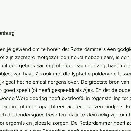
nenburg
n je gewend om te horen dat Rotterdammers een godgl
of zijn zachtere metgezel ‘een hekel hebben aan’, is een i
 uit een gebrek aan eigenliefde. Daarmee zegt haat mee
object van haat. Zo ook met die typische poldervete tus
jk gaat het helemaal nergens over. De grootste bron van o
 goed speelt (of heeft gespeeld) als Ajax. En dat de oude
ede Wereldoorlog heeft overleefd, in tegenstelling tot 
rdam in cultureel opzicht een achtergebleven kindje is. En
ch dit dondersgoed beseffen maar te kleinzielig zijn om h
oor ergernis en jaloezie zorgen. De Rotterdammer heeft zel