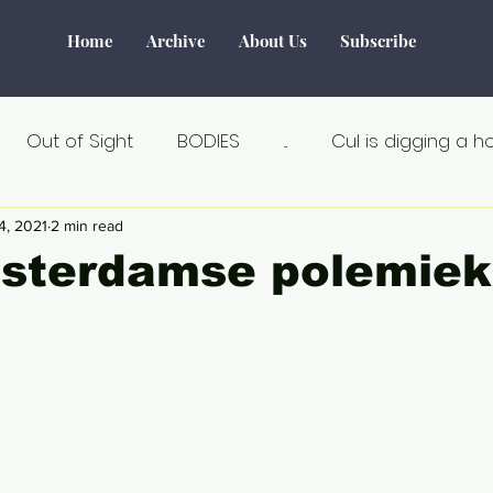
Home
Archive
About Us
Subscribe
Out of Sight
BODIES
...
Cul is digging a h
Tourism
Water
World of Make-Believe
F
4, 2021
2 min read
sterdamse polemiek
tiek
Verborgen verhalen
Remarkable
Seks
Au Naturel
Estland
Angst
Á la carte
an
Crisis
Dicht bij huis