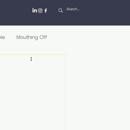
ole
Mouthing Off
lesh and blood
Griekenland
Internet
Rusland