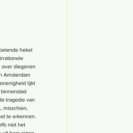
oeiende hekel 
rrationele 
r over diegenen 
sen Amsterdam 
nenigheid lijkt 
 binnenstad 
de tragedie van 
, misschien, 
et te erkennen. 
fs niet het 