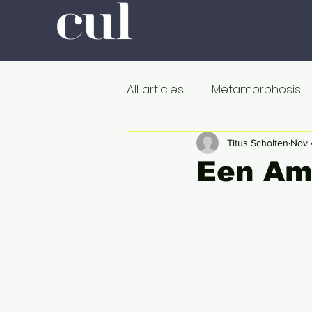
All articles
Metamorphosis
Colour
Romanticism
Titus Scholten
Nov 
Een Am
Professors at Work
Poli
De dood
Metamorfose
Onderweg
In de ban v