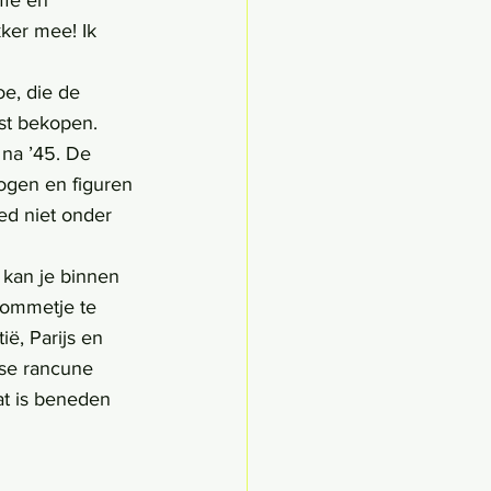
ffe en 
kker mee! Ik 
st bekopen. 
 na ’45. De 
gen en figuren 
ed niet onder 
 ommetje te 
ë, Parijs en 
mse rancune 
t is beneden 