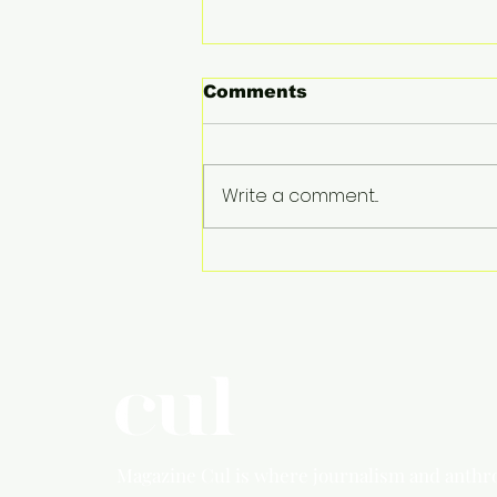
Comments
Write a comment...
Onkruid vergaat niet
Magazine Cul is where
journalism and anthr