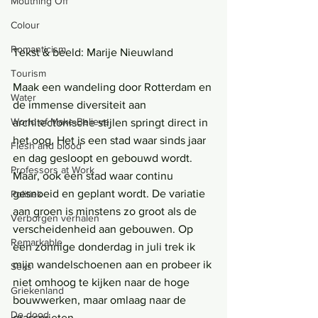
Mouthing Off
Colour
Romanticism
Tekst & beeld: Marije Nieuwland
Tourism
Maak een wandeling door Rotterdam en 
Water
de immense diversiteit aan 
World of Make-Believe
architectonische stijlen springt direct in 
het oog. Het is een stad waar sinds jaar 
Flesh and blood
en dag gesloopt en gebouwd wordt. 
Professors at Work
Maar, ook een stad waar continu 
gesnoeid en geplant wordt. De variatie 
Politiek
aan groen is minstens zo groot als de 
Verborgen verhalen
verscheidenheid aan gebouwen. Op 
Remarkable
een zonnige donderdag in juli trek ik 
mijn wandelschoenen aan en probeer ik 
Seks
niet omhoog te kijken naar de hoge 
Griekenland
bouwwerken, maar omlaag naar de 
De dood
grassprieten.