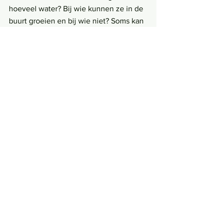
hoeveel water? Bij wie kunnen ze in de 
buurt groeien en bij wie niet? Soms kan 
een plant agressief worden naar zijn 
buren en deze vervolgens 
overwoekeren. Dat moet je voor zijn als 
je een tuin in balans wil houden. 
Volgens Oudolf zijn planten net 
mensen: ‘je hebt veel ervaring nodig 
om ze te kunnen sturen.’ De vraag rijst 
of Oudolf niet het wilde uit de wildernis 
haalt.
	In Rotterdam wordt zichtbaar dat 
meer wildgroei niet vanzelfsprekend 
minder inmenging van de mens 
betekent. De stad wordt gekenmerkt 
door een uitzonderlijk groenpallet, 
waarbij iedere unieke tint zorgvuldig is 
uitgekozen. Toch hebben de 