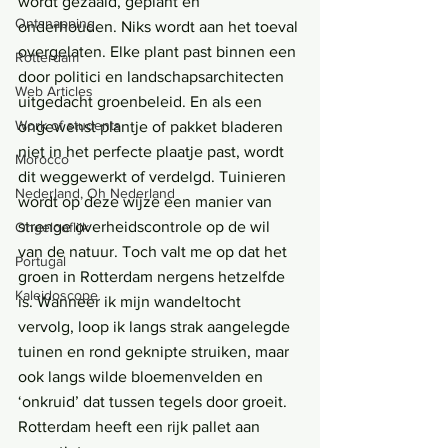
wordt gezaaid, geplant en 
Ontsnapping
onderhouden. Niks wordt aan het toeval 
overgelaten. Elke plant past binnen een 
Rotterdam
door politici en landschapsarchitecten 
Web Articles
uitgedacht groenbeleid. En als een 
Work of students
ongewenst plantje of pakket bladeren 
niet in het perfecte plaatje past, wordt 
Morocco
dit weggewerkt of verdelgd. Tuinieren 
Nederland, Oh Nederland
wordt op deze wijze een manier van 
strenge overheidscontrole op de wil 
Ongelooflijk
van de natuur. Toch valt me op dat het 
Portugal
groen in Rotterdam nergens hetzelfde 
Kaleidoscope
is. Wanneer ik mijn wandeltocht 
vervolg, loop ik langs strak aangelegde 
tuinen en rond geknipte struiken, maar 
ook langs wilde bloemenvelden en 
‘onkruid’ dat tussen tegels door groeit. 
Rotterdam heeft een rijk pallet aan 