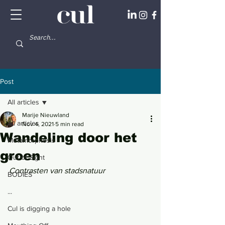
Post
All articles
Marije Nieuwland
All articles
Nov 4, 2021
5 min read
Wandeling door het
Metamorphosis
groen
Out of Sight
Contrasten van stadsnatuur 
BODIES
...
Cul is digging a hole