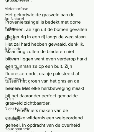
Metamorfose
Het gekortwiekte grasveld aan de 
Au Naturel
Provenierssingel is bedekt met dorre 
Estland
bladeren. Ze zijn uit de bomen gevallen 
die keurig in een rij langs de weg staan. 
Angst
Het zal hard hebben gewaaid, denk ik. 
Á la carte
Maar lang zullen de bladeren niet 
blijven liggen want even verderop harkt 
Internet
een tuinman ze op een bult. Zijn 
Rusland
fluorescerende, oranje pak steekt af 
Onderweg
tussen het groen van het gras en de 
bomen. Met elke harkbeweging maakt 
In de ban van
hij het daaronder perfect gemaaide 
Crisis
grasveld zichtbaarder. 
Dicht bij huis
	Hoveniers maken van de 
stedelijke wildernis een welgeordend 
Nostalgie
geheel. In opdracht van de overheid 
Houdbaarheid