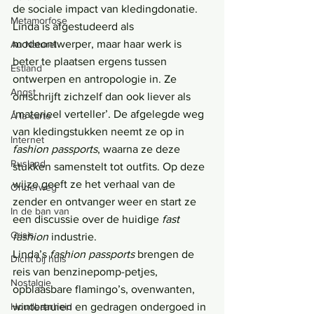
de sociale impact van kledingdonatie. 
Metamorfose
Linda is afgestudeerd als 
modeontwerper, maar haar werk is 
Au Naturel
beter te plaatsen ergens tussen 
Estland
ontwerpen en antropologie in. Ze 
Angst
omschrijft zichzelf dan ook liever als 
‘materieel verteller’. De afgelegde weg 
Á la carte
van kledingstukken neemt ze op in 
Internet
fashion passports
, waarna ze deze 
Rusland
stukken samenstelt tot outfits. Op deze 
wijze geeft ze het verhaal van de 
Onderweg
zender en ontvanger weer en start ze 
In de ban van
een discussie over de huidige 
fast 
Crisis
fashion 
industrie.
Linda’s 
fashion passports
 brengen de 
Dicht bij huis
reis van benzinepomp-petjes, 
Nostalgie
opblaasbare flamingo’s, ovenwanten, 
wintertruien en gedragen ondergoed in 
Houdbaarheid