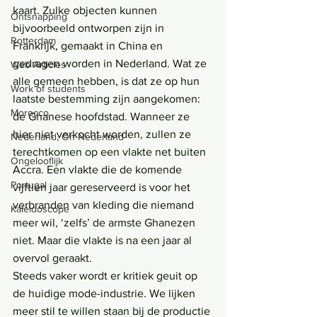
kaart. Zulke objecten kunnen 
Ontsnapping
bijvoorbeeld ontworpen zijn in 
Rotterdam
Frankrijk, gemaakt in China en 
gedragen worden in Nederland. Wat ze 
Web Articles
alle gemeen hebben, is dat ze op hun 
Work of students
laatste bestemming zijn aangekomen: 
Morocco
de Ghanese hoofdstad. Wanneer ze 
hier niet verkocht worden, zullen ze 
Nederland, Oh Nederland
terechtkomen op een vlakte net buiten 
Ongelooflijk
Accra. Een vlakte die de komende 
Portugal
vijftien jaar gereserveerd is voor het 
verbranden van kleding die niemand 
Kaleidoscope
meer wil, ‘zelfs’ de armste Ghanezen 
niet. Maar die vlakte is na een jaar al 
overvol geraakt.
Steeds vaker wordt er kritiek geuit op 
de huidige mode-industrie. We lijken 
meer stil te willen staan bij de productie 