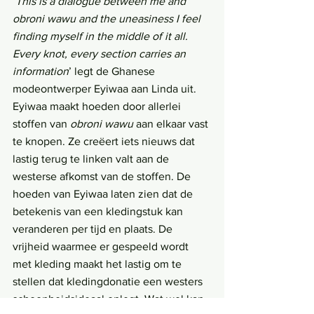
‘
This is a dialogue between me and 
obroni wawu and the uneasiness I feel 
finding myself in the middle of it all. 
Every knot, every section carries an 
information
’ legt de Ghanese 
modeontwerper Eyiwaa aan Linda uit. 
Eyiwaa maakt hoeden door allerlei 
stoffen van 
obroni wawu
 aan elkaar vast 
te knopen. Ze creëert iets nieuws dat 
lastig terug te linken valt aan de 
westerse afkomst van de stoffen. De 
hoeden van Eyiwaa laten zien dat de 
betekenis van een kledingstuk kan 
veranderen per tijd en plaats. De 
vrijheid waarmee er gespeeld wordt 
met kleding maakt het lastig om te 
stellen dat kledingdonatie een westers 
schoonheidsideaal oplegt. Wat wel kan 