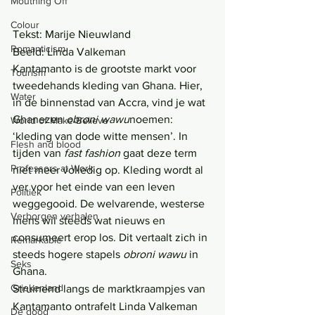
Mouthing Off
Colour
Tekst: Marije Nieuwland
Romanticism
Beeld: Linda Valkeman
Kantamanto is de grootste markt voor 
Tourism
tweedehands kleding van Ghana. Hier, 
Water
in de binnenstad van Accra, vind je wat 
Ghanezen 
obroni wawu
noemen: 
World of Make-Believe
‘kleding van dode witte mensen’. In 
Flesh and blood
tijden van 
fast fashion
 gaat deze term 
Professors at Work
niet meer volledig op. Kleding wordt al 
ver voor het einde van een leven 
Politiek
weggegooid. De welvarende, westerse 
Verborgen verhalen
mens wil steeds wat nieuws en 
consumeert erop los. Dit vertaalt zich in 
Remarkable
steeds hogere stapels 
obroni wawu
 in 
Seks
Ghana. 
Griekenland
Struinend langs de marktkraampjes van 
Kantamanto ontrafelt Linda Valkeman 
De dood