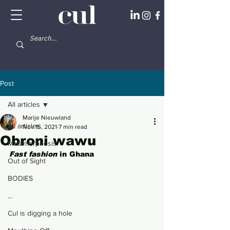
Post
All articles
Marije Nieuwland
All articles
Nov 15, 2021
7 min read
Obroni wawu
Metamorphosis
Fast fashion 
in Ghana
Out of Sight
BODIES
...
Cul is digging a hole