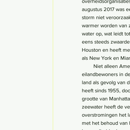
overheidsorganisaties
augustus 2017 was ee
storm niet veroorzaa
warmer worden van z
water op, wat leidt 
eens steeds zwaarde
Houston en heeft mee
als New York en Mia
	Niet alleen Amerikaanse steden hebben last van overstromingen. Net als de 
eilandbewoners in d
land als gevolg van d
heeft sinds 1955, do
grootte van Manhattan
zeewater heeft de ve
overstromingen het l
met het behoud van 