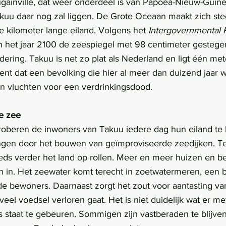
ainville, dat weer onderdeel is van Papoea-Nieuw-Guinea.
kuu daar nog zal liggen. De Grote Oceaan maakt zich stee
e kilometer lange eiland. Volgens het 
Intergovernmental 
in het jaar 2100 de zeespiegel met 98 centimeter gestege
dering. Takuu is net zo plat als Nederland en ligt één me
ent dat een bevolking die hier al meer dan duizend jaar 
n vluchten voor een verdrinkingsdood.
e zee
oberen de inwoners van Takuu iedere dag hun eiland te
ngen door het bouwen van geïmproviseerde zeedijken. Te
eeds verder het land op rollen. Meer en meer huizen en be
 in. Het zeewater komt terecht in zoetwatermeren, een b
de bewoners. Daarnaast zorgt het zout voor aantasting va
el voedsel verloren gaat. Het is niet duidelijk wat er me
 staat te gebeuren. Sommigen zijn vastberaden te blijve