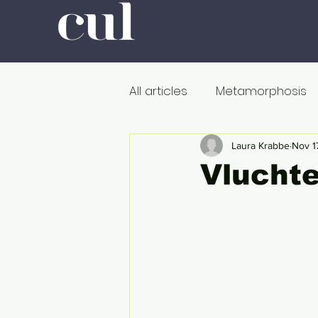
All articles
Metamorphosis
Colour
Romanticism
Laura Krabbe
Nov 1
Vluchte
Professors at Work
Poli
De dood
Metamorfose
Onderweg
In de ban v