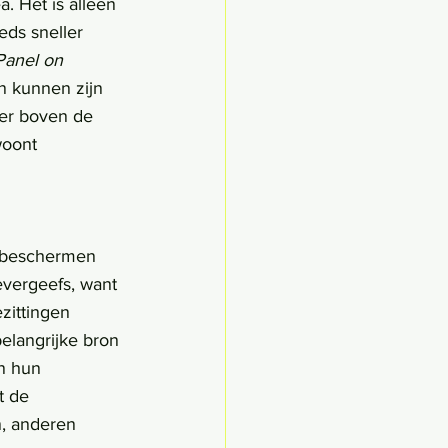
 Het is alleen 
ds sneller 
Panel on 
n kunnen zijn 
ter boven de 
woont 
 beschermen 
vergeefs, want 
zittingen 
elangrijke bron 
n hun 
t de 
n, anderen 