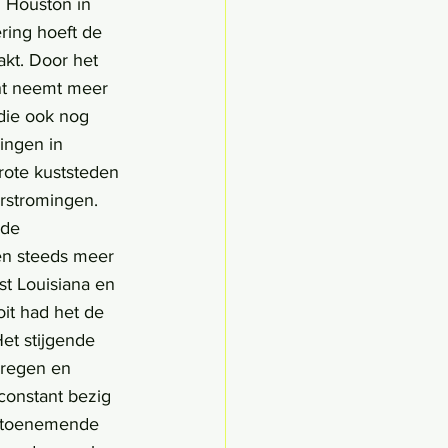
n Houston in 
ring hoeft de 
kt. Door het 
ht neemt meer 
die ook nog 
ingen in 
rote kuststeden 
rstromingen.
n steeds meer 
st Louisiana en 
it had het de 
et stijgende 
kregen en 
onstant bezig 
e toenemende 