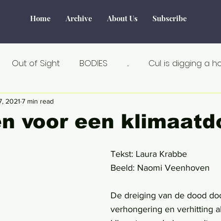
Home
Archive
About Us
Subscribe
Out of Sight
BODIES
...
Cul is digging a h
Tourism
Water
World of Make-Believe
F
7, 2021
7 min read
n voor een klimaatd
tiek
Verborgen verhalen
Remarkable
Seks
Tekst: Laura Krabbe
Beeld: Naomi Veenhoven
Au Naturel
Estland
Angst
Á la carte
De dreiging van de dood doo
verhongering en verhitting a
an
Crisis
Dicht bij huis