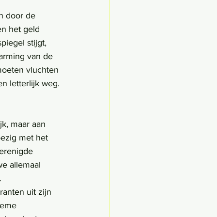
en het geld 
egel stijgt, 
arming van de 
moeten vluchten 
 letterlijk weg.
jk, maar aan 
ezig met het 
erenigde 
e allemaal 
.
nten uit zijn 
reme 