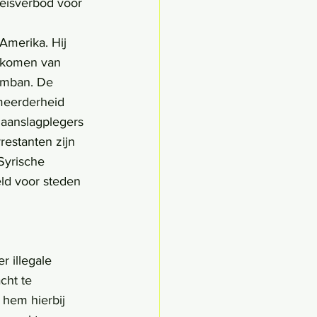
reisverbod voor 
Amerika. Hij 
orkomen van 
limban. De 
meerderheid 
 aanslagplegers 
estanten zijn 
Syrische 
eld voor steden 
 illegale 
cht te 
 hem hierbij 