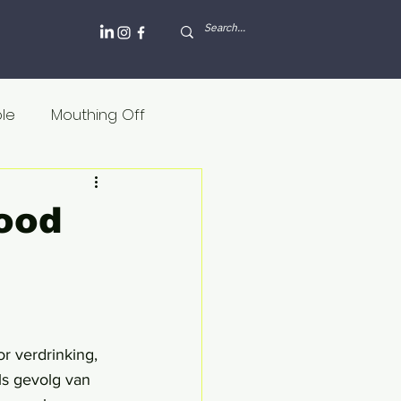
ole
Mouthing Off
lesh and blood
ood
Griekenland
Internet
Rusland
r verdrinking, 
ls gevolg van 