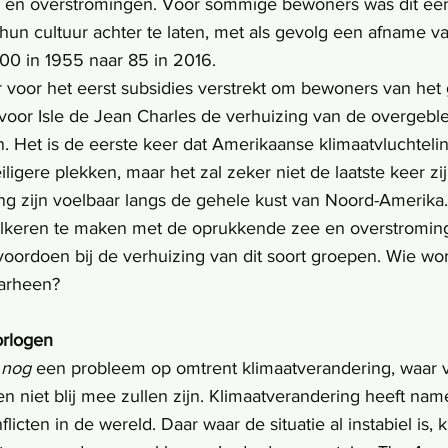
 en overstromingen. Voor sommige bewoners was dit ee
hun cultuur achter te laten, met als gevolg een afname va
00 in 1955 naar 85 in 2016.
 voor Isle de Jean Charles de verhuizing van de overgeb
. Het is de eerste keer dat Amerikaanse klimaatvluchtel
iligere plekken, maar het zal zeker niet de laatste keer zi
ng zijn voelbaar langs de gehele kust van Noord-Amerika.
keren te maken met de oprukkende zee en overstrominge
voordoen bij de verhuizing van dit soort groepen. Wie word
arheen?
orlogen
 
nog 
een probleem op omtrent klimaatverandering, waar v
 niet blij mee zullen zijn. Klimaatverandering heeft name
licten in de wereld. Daar waar de situatie al instabiel is,