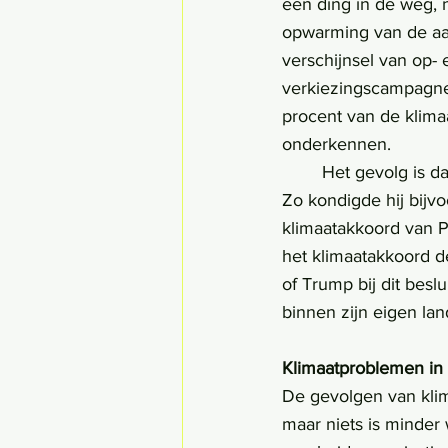
één ding in de weg, 
opwarming van de aar
verschijnsel van op- 
verkiezingscampagne w
procent van de klim
onderkennen.
	Het gevolg is dat Trump geen bijdrage levert aan het tegengaan van klimaatverandering. 
Zo kondigde hij bijvo
klimaatakkoord van Pa
het klimaatakkoord de
of Trump bij dit besl
binnen zijn eigen lan
Klimaatproblemen in
De gevolgen van klim
maar niets is minder