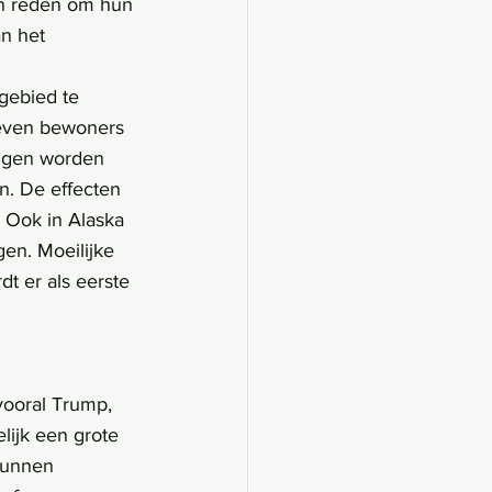
n reden om hun 
n het 
leven bewoners 
ingen worden 
jn. De effecten 
 Ook in Alaska 
n. Moeilijke 
t er als eerste 
ooral Trump, 
lijk een grote 
 kunnen 