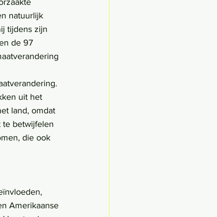
orzaakte 
 natuurlijk 
 tijdens zijn 
ven de 97 
maatverandering 
ken uit het 
het land, omdat 
 te betwijfelen 
omen, die ook 
eïnvloeden, 
ien Amerikaanse 