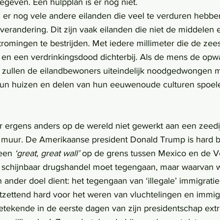
even. Een hulpplan is er nog niet.
erandering. Dit zijn vaak eilanden die niet de middelen 
mingen te bestrijden. Met iedere millimeter die de zeespi
en een verdrinkingsdood dichterbij. Als de mens de opw
, zullen de eilandbewoners uiteindelijk noodgedwongen 
Hun huizen en delen van hun eeuwenoude culturen spoelen
 ergens anders op de wereld niet gewerkt aan een zeedi
 muur. De Amerikaanse president Donald Trump is hard b
een 
‘great, great wall’
 op de grens tussen Mexico en de V
 schijnbaar drugshandel moet tegengaan, maar waarvan w
 ander doel dient: het tegengaan van ‘illegale’ immigratie
zettend hard voor het weren van vluchtelingen en immigra
etekende in de eerste dagen van zijn presidentschap ext