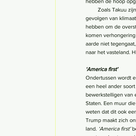
hebben de hoop opgeg
	Zoals Takuu zijn er nog vele andere eilanden die veel te verduren hebben door de 
gevolgen van klimaatv
hebben om de overstro
komen verhongering 
aarde niet tegengaat
naar het vasteland. 
‘America first’
Ondertussen wordt er
een heel ander soort
bewerkstelligen van 
Staten. Een muur die
weten dat dit ook een
Trump maakt zich ont
land. 
‘America first’
 b