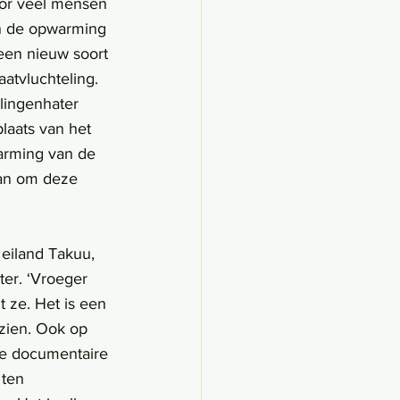
oor veel mensen 
an de opwarming 
een nieuw soort 
aatvluchteling. 
lingenhater 
laats van het 
rming van de 
an om deze 
eiland Takuu, 
ter. ‘Vroeger 
t ze. Het is een 
 zien. Ook op 
 de documentaire 
 ten 