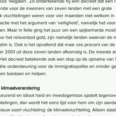
ze ‘illegalen’. Zo ondertekende hij een decreet dat een 
nde voor de inwoners van zeven landen met een grote 
 vluchtelingen waren voor vier maanden niet welkom in 
actie met het argument van ‘veiligheid’, namelijk het vo
gen. Maar in feite ging het puur om een spijkerharde mos
r het reisverbod gold, zijn namelijk landen waarvan de 
lim is. Ook is het opvallend dat maar zes procent van de
r 2001 uit deze zeven landen afkomstig is. De meeste arr
 Het decreet betekende ook een stop op de opname van 
iële ondersteuning voor de immigratiepolitie en minder g
ten toestaan en helpen.
 klimaatverandering
keurend en idioot hard en meedogenloos opstelt tegenover
telingen, dan wordt het eens tijd voor hem om zijn aanda
euw soort vluchteling: de klimaatvluchteling. Alleen staat