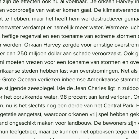
 zijn de effecten ook nu al voelbaar. De orkaan Harvey i
n voorproefje van wat er komen gaat. De klimaatverande
kt te hebben, maar het heeft hem wel destructiever gemaa
eewater verdampt er namelijk meer water. Warmere luc
tot heftige regenval en een toename van extreme stormen 
r worden. Orkaan Harvey zorgde voor ernstige overstrom
r dan 250 miljoen dollar aan schade veroorzaakt. Ook g
mi moeten vrezen voor een toename van stormen en ove
e Grote Oceaan verliezen inheemse Amerikaanse stamme
e stijgende zeespiegel. Isle de Jean Charles ligt in zuidoo
or het oprukkende water, 98 procent aan land verloren. Oo
, nu is het slechts nog een derde van het Central Park. H
getatie aangetast, waardoor orkanen vrij spel hebben ge
and ongeschikt maken voor landbouw. De bewoners zijn c
hun leefgebied, maar ze kunnen niet opboksen tegen d