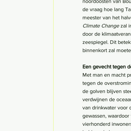
noordoosten van Boug
de vraag hoe lang Ta
meester van het halv
Climate Change 
zal 
door de klimaatveran
zeespiegel. Dit betek
binnenkort zal moete
Een gevecht tegen d
Met man en macht pr
tegen de overstromi
de golven blijven st
verdwijnen de oceaan
van drinkwater voor 
gewassen, waardoor ve
vierhonderd inwoners