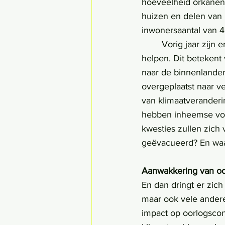
hoeveelheid orkanen
huizen en delen van 
inwonersaantal van 4
	Vorig jaar zijn er voor het eerst subsidies verstrekt om bewoners van het gebied te 
helpen. Dit betekent
naar de binnenlanden
overgeplaatst naar ve
van klimaatveranderi
hebben inheemse vol
kwesties zullen zich 
geëvacueerd? En wa
Aanwakkering van o
En dan dringt er zich
maar ook vele anderen
impact op oorlogsconf