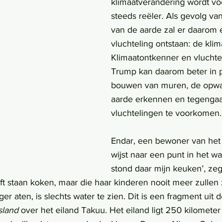
klimaatverandering wordt v
steeds reëler. Als gevolg v
van de aarde zal er daarom 
vluchteling ontstaan: de klim
Klimaatontkenner en vluchte
Trump kan daarom beter in p
bouwen van muren, de opwa
aarde erkennen en tegenga
vluchtelingen te voorkomen.
Endar, een bewoner van het 
wijst naar een punt in het wa
stond daar mijn keuken’, zeg
eft staan koken, maar die haar kinderen nooit meer zullen
er aten, is slechts water te zien. Dit is een fragment uit
sland
 over het eiland Takuu. Het eiland ligt 250 kilometer