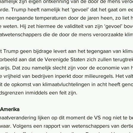
namelijk zijn eigen ontkenning van de door de mens vero
de. Trump heeft namelijk het ‘gevoel’ dat het gaat om een
en neergaande temperaturen door de jaren heen, zo liet hij
eten. Hij zet hiermee de validiteit van zijn ‘gevoel’ bo
aatwetenschappers die de door de mens veroorzaakte kli
orbeeld aan dat de Verenigde Staten zich zullen terugtrek
rijs. Dat zou namelijk slecht zijn voor de economie van 
 vrijheid van bedrijven inperkt door milieuregels. Het valt
uit de opkomst van klimaatvluchtelingen in acht heeft gen
dsgrenzen inmiddels een feit zijn.
 Amerika
aatverandering lijken op dit moment de VS nog niet te b
 waar. Volgens een rapport van wetenschappers van dert