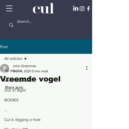
Post
All articles
Jolin Ordelman
All articles
Nov 4, 2021
3 min read
Vreemde vogel
Metamorphosis
Rara avis
Out of Sight
BODIES
...
Cul is digging a hole