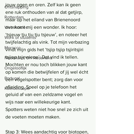
jouw ogen en oren. Zelf kan ik geen 
Ontsnapping
ene ruk onthouden van al dat getjirp, 
Rotterdam
maar op het eiland van Brienenoord 
overkomt mij een wonder. Ik hoor: 
Web Articles
‘tsjeuw tju tju tju tsjeuw’, en noteer het 
Work of students
twijfelachtig als vink. Tot mijn verbazing 
Morocco
vindt mijn gids het ‘tsjip tsjip tsjiritsjiri 
tsjiep tsjewieoe’. Dat vind ik tellen. 
Nederland, Oh Nederland
Mochten er nou toch blikken jouw kant 
Ongelooflijk
op komen die betwijfelen of jij wel écht 
Portugal
een vogelspotter bent; zorg dan voor 
afleiding. Speel op je telefoon het 
Kaleidoscope
geluid af van een zeldzame vogel en 
wijs naar een willekeurige kant. 
Spotters weten niet hoe snel ze zich uit 
de voeten moeten maken. 
Stap 3: Wees aandachtig voor biotopen, 