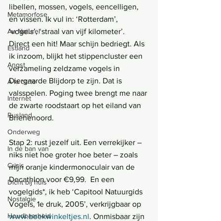
libellen, mossen, vogels, eencelligen, 
Metamorfose
en vissen. Ik vul in: ‘Rotterdam’, 
‘vogels’, ‘straal van vijf kilometer’. 
Au Naturel
Direct een hit! Maar schijn bedriegt. Als 
Estland
ik inzoom, blijkt het stippencluster een 
Angst
verzameling zeldzame vogels in 
Diergaarde Blijdorp te zijn. Dat is 
Á la carte
valsspelen. Poging twee brengt me naar 
Internet
de zwarte roodstaart op het eiland van 
Rusland
Brienenoord.
Onderweg
Stap 2: rust jezelf uit. Een verrekijker – 
In de ban van
niks niet hoe groter hoe beter – zoals 
Crisis
mijn oranje kindermonoculair van de 
Decathlon voor €9,99.  En een 
Dicht bij huis
vogelgids*, ik heb ‘Capitool Natuurgids 
Nostalgie
Vogels, 1e druk, 2005’, verkrijgbaar op 
Houdbaarheid
www.boekwinkeltjes.nl
. Onmisbaar zijn 