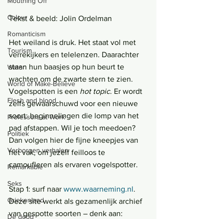
Mouthing Off
Colour
Tekst & beeld: Jolin Ordelman
Romanticism
Het weiland is druk. Het staat vol met 
Tourism
verrekijkers en telelenzen. Daarachter 
staan hun baasjes op hun beurt te 
Water
wachten om de zwarte stern te zien. 
World of Make-Believe
Vogelspotten is een 
hot topic
. Er wordt 
Flesh and blood
zelfs gewaarschuwd voor een nieuwe 
soort: beginnelingen die lomp van het 
Professors at Work
pad afstappen. Wil je toch meedoen? 
Politiek
Dan volgen hier de fijne kneepjes van 
Verborgen verhalen
het vak, om jezelf feilloos te 
camoufleren als ervaren vogelspotter.
Remarkable
Seks
Stap 1: surf naar 
www.waarneming.nl
. 
Griekenland
Deze site werkt als gezamenlijk archief 
van gespotte soorten – denk aan: 
De dood