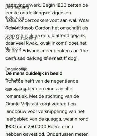
nattevingerwerk. Begin 1800 zetten de 
Ontsnapping
eerste ontdekkingsreizigers en 
Rotterdam
natuuronderzoekers voet aan wal. Waar 
Web Articles
Robert Jacob Gordon het omschrijft als 
‘een schielijk na een, blaffend gejank, 
Work of students
daar veel kwak, kwak inkomt’ doet het 
Morocco
George Edwards meer denken aan ‘the 
confused barking of a mastiff dog’.
Nederland, Oh Nederland
Ongelooflijk
De mens duidelijk in beeld
Portugal
Rond de helft van de negentiende 
eeuw komt er een eind aan alle 
Kaleidoscope
romantiek. Met de stichting van de 
Oranje Vrijstaat zorgt veeteelt en 
landbouw voor versnippering van het 
leefgebied van de quagga, waarin rond 
1900 ruim 250.000 Boeren zich 
hebben gevestigd. Ondertussen meten 