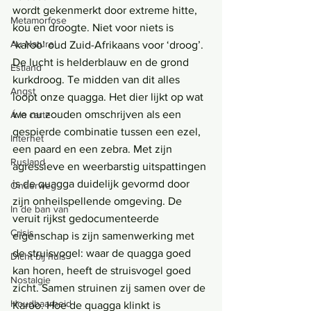
wordt gekenmerkt door extreme hitte, 
Metamorfose
kou en droogte. Niet voor niets is 
Au Naturel
‘karoo’ oud Zuid-Afrikaans voor ‘droog’. 
De lucht is helderblauw en de grond 
Estland
kurkdroog. Te midden van dit alles 
Angst
loopt onze quagga. Het dier lijkt op wat 
we nu zouden omschrijven als een 
Á la carte
gespierde combinatie tussen een ezel, 
Internet
een paard en een zebra. Met zijn 
Rusland
agressieve en weerbarstig uitspattingen 
is de quagga duidelijk gevormd door 
Onderweg
zijn onheilspellende omgeving. De 
In de ban van
veruit rijkst gedocumenteerde 
Crisis
eigenschap is zijn samenwerking met 
de struisvogel: waar de quagga goed 
Dicht bij huis
kan horen, heeft de struisvogel goed 
Nostalgie
zicht. Samen struinen zij samen over de 
Houdbaarheid
Karoo. Hoe de quagga klinkt is 