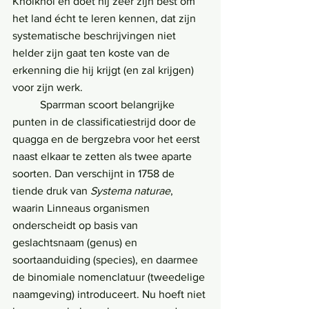
Khoikhoi en doet hij zeer zijn best om 
het land écht te leren kennen, dat zijn 
systematische beschrijvingen niet 
helder zijn gaat ten koste van de 
erkenning die hij krijgt (en zal krijgen) 
voor zijn werk.
	Sparrman scoort belangrijke 
punten in de classificatiestrijd door de 
quagga en de bergzebra voor het eerst 
naast elkaar te zetten als twee aparte 
soorten. Dan verschijnt in 1758 de 
tiende druk van 
Systema naturae
, 
waarin Linneaus organismen 
onderscheidt op basis van 
geslachtsnaam (genus) en 
soortaanduiding (species), en daarmee 
de binomiale nomenclatuur (tweedelige 
naamgeving) introduceert. Nu hoeft niet 