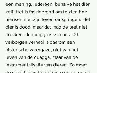
een mening. Iedereen, behalve het dier 
zelf. Het is fascinerend om te zien hoe 
mensen met zijn leven omspringen. Het 
dier is dood, maar dat mag de pret niet 
drukken: de quagga is van ons. Dit 
verborgen verhaal is daarom een 
historische weergave, niet van het 
leven van de quagga, maar van de 
instrumentalisatie van dieren. Zo moet 
de classificatie te pas en te onpas op de 
schop, wordt het dier dé inspiratiebron 
voor de bekende filmserie 
Jurrassic 
Park
 en exposeren musea zijn skeletten 
en huiden. Ook zijn er taxidermisten die 
zich opwinden over een vergaan stuk 
quaggahuid, slimme professoren die 
zijn DNA reproduceren en studenten 
die zich verkneukelen op dit alles. 