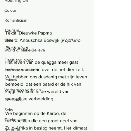
Mouthing Off
Colour
Romanticism
Tourism
Tekst: Dieuwke Papma
Water
Beeld: Anouschka Boswijk (
Kopfkino 
Illustration
)
World of Make-Believe
Flesh and blood
Het leven van de quagga meer gaat 
over mensen dan over de het dier zelf. 
Professors at Work
Wij hebben ons dusdanig met zijn leven 
Politiek
bemoeid, dat een paard er de hik van 
Verborgen verhalen
krijgt. Welkom in de wereld van 
menselijke verbeelding. 
Remarkable
Seks
We beginnen op de Karoo, de 
Griekenland
halfwoestijn die een groot deel van 
Zuid-Afrika in beslag neemt. Het klimaat 
De dood