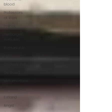
blood
Professors
at Work
Politiek
Verborgen
verhalen
Remarkable
Seks
Griekenland
De dood
Metamorfose
Au Naturel
Estland
Angst