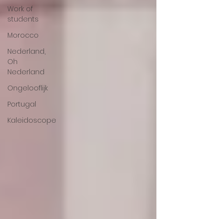
Work of
students
Morocco
Nederland,
Oh
Nederland
Ongelooflijk
Portugal
Kaleidoscope