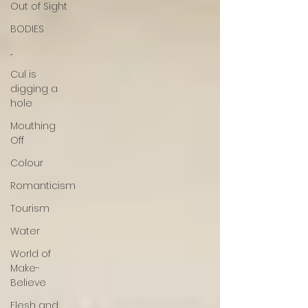
Out of Sight
BODIES
...
Cul is
digging a
hole
Mouthing
Off
Colour
Romanticism
Tourism
Water
World of
Make-
Believe
Flesh and