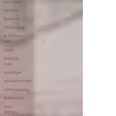
Á la carte
Internet
Rusland
Onderweg
In de ban
van
Crisis
Dicht bij
huis
Nostalgie
Houdbaarheid
Ontsnapping
Rotterdam
Web
Articles