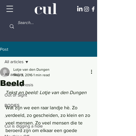
Post
All articles
Lotje van den Dungen
All articles
May 3, 2016
1 min read
Beeld
Metamorphosis
Tekst en beeld: Lotje van den Dungen
Out of Sight
BODIES
Wat zijn we een raar landje hè. Zo 
verdeeld, zo gescheiden, zo klein en zo 
...
veel mensen. Zo veel mensen die te 
Cul is digging a hole
beroerd zijn om elkaar een goede 