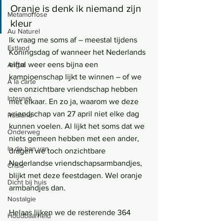
Oranje is denk ik niemand zijn 
Metamorfose
kleur
Au Naturel
Ik vraag me soms af – meestal tijdens 
Estland
Koningsdag of wanneer het Nederlands 
elftal weer eens bijna een 
Angst
kampioenschap lijkt te winnen – of we 
Á la carte
een onzichtbare vriendschap hebben 
Internet
met elkaar. En zo ja, waarom we deze 
vriendschap van 27 april niet elke dag 
Rusland
kunnen voelen. Al lijkt het soms dat we 
Onderweg
niets gemeen hebben met een ander, 
In de ban van
dragen we toch onzichtbare 
Nederlandse vriendschapsarmbandjes, 
Crisis
blijkt met deze feestdagen. Wel oranje 
Dicht bij huis
armbandjes dan.
Nostalgie
Helaas lijken we de resterende 364 
Houdbaarheid