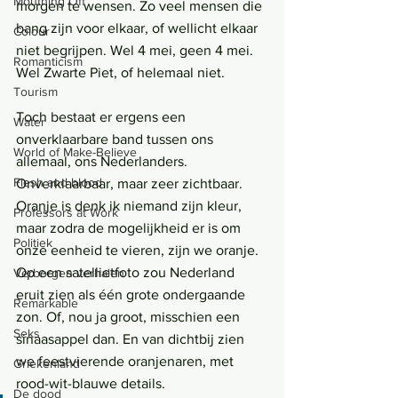
Mouthing Off
morgen te wensen. Zo veel mensen die 
bang zijn voor elkaar, of wellicht elkaar 
Colour
niet begrijpen. Wel 4 mei, geen 4 mei. 
Romanticism
Wel Zwarte Piet, of helemaal niet.
Tourism
Toch bestaat er ergens een 
Water
onverklaarbare band tussen ons 
World of Make-Believe
allemaal, ons Nederlanders.  
Flesh and blood
Onverklaarbaar, maar zeer zichtbaar. 
Oranje is denk ik niemand zijn kleur, 
Professors at Work
maar zodra de mogelijkheid er is om 
Politiek
onze eenheid te vieren, zijn we oranje. 
Op een satellietfoto zou Nederland 
Verborgen verhalen
eruit zien als één grote ondergaande 
Remarkable
zon. Of, nou ja groot, misschien een 
Seks
sinaasappel dan. En van dichtbij zien 
we feestvierende oranjenaren, met 
Griekenland
rood-wit-blauwe details.
De dood