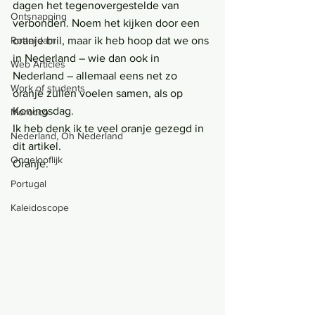
dagen het tegenovergestelde van 
Ontsnapping
verbonden. Noem het kijken door een 
Rotterdam
oranje bril, maar ik heb hoop dat we ons 
in Nederland – wie dan ook in 
Web Articles
Nederland – allemaal eens net zo 
Work of students
oranje zullen voelen samen, als op 
Koningsdag.
Morocco
Ik heb denk ik te veel oranje gezegd in 
Nederland, Oh Nederland
dit artikel.
Ongelooflijk
Oranje.
Portugal
Kaleidoscope