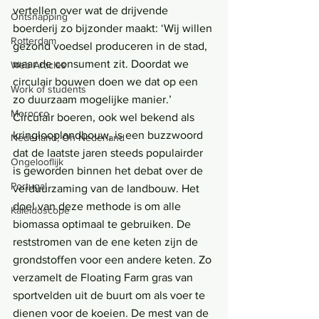
vertellen over wat de drijvende 
Ontsnapping
boerderij zo bijzonder maakt: ‘Wij willen 
Rotterdam
gezond voedsel produceren in de stad, 
waar de consument zit. Doordat we 
Web Articles
circulair bouwen doen we dat op een 
Work of students
zo duurzaam mogelijke manier.’ 
Morocco
Circulair boeren, ook wel bekend als 
kringlooplandbouw, is een buzzwoord 
Nederland, Oh Nederland
dat de laatste jaren steeds populairder 
Ongelooflijk
is geworden binnen het debat over de 
Portugal
verduurzaming van de landbouw. Het 
doel van deze methode is om alle 
Kaleidoscope
biomassa optimaal te gebruiken. De 
reststromen van de ene keten zijn de 
grondstoffen voor een andere keten. Zo 
verzamelt de Floating Farm gras van 
sportvelden uit de buurt om als voer te 
dienen voor de koeien. De mest van de 