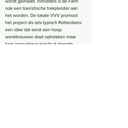
wordt gemaakt. Inmiddels is de Farm 
ook een toeristische trekpleister aan 
het worden. De lokale VVV promoot 
het project als iets typisch Rotterdams: 
een idee dat eerst een hoop 
wenkbrauwen doet optrekken maar 
haar innovatieve kracht al doende 
bewijst.
              Of de Floating Farm een ‘idioot 
idee, een gimmick, een soort 
marketingtrucje om Rotterdam quasi-
innovatief af te schilderen’ is, zoals het 
Duits Bureau voor Dierenwelzijn het 
noemde tegen het Algemeen Dagblad? 
Dat denk ik niet. Het gaat misschien om 
een prestigeproject dat op dit moment 
per saldo nog geen groot verschil maakt 
in de verduurzaming van de landbouw, 