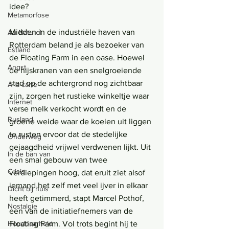
idee?
Metamorfose
Midden in de industriële haven van 
Au Naturel
Rotterdam beland je als bezoeker van 
Estland
de Floating Farm in een oase. Hoewel 
Angst
de hijskranen van een snelgroeiende 
stad op de achtergrond nog zichtbaar 
Á la carte
zijn, zorgen het rustieke winkeltje waar 
Internet
verse melk verkocht wordt en de 
Rusland
groene weide waar de koeien uit liggen 
te rusten ervoor dat de stedelijke 
Onderweg
gejaagdheid vrijwel verdwenen lijkt. Uit 
In de ban van
een smal gebouw van twee 
Crisis
verdiepingen hoog, dat eruit ziet alsof 
iemand het zelf met veel ijver in elkaar 
Dicht bij huis
heeft getimmerd, stapt Marcel Pothof, 
Nostalgie
een van de initiatiefnemers van de 
Floating Farm. Vol trots begint hij te 
Houdbaarheid