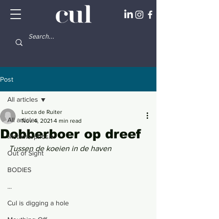
Post
All articles
Lucca de Ruiter
All articles
Nov 4, 2021
4 min read
Dobberboer op dreef
Metamorphosis
Tussen de koeien in de haven
Out of Sight
BODIES
...
Cul is digging a hole