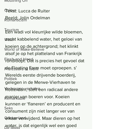
Mouthing Off
Colour
Tekst: Lucca de Ruiter
Beeld: Jolin Ordelman
Romanticism
Tourism
Een wadi vol kleurrijke wilde bloemen, 
zacht kabbelend water, het geloei van 
Water
koeien op de achtergrond; het klinkt 
World of Make-Believe
alsof je op het platteland van Frankrijk 
Flesh and blood
rondloopt. Dat is precies het gevoel dat 
de Floating Farm moet oproepen. s’ 
Professors at Work
Werelds eerste drijvende boerderij, 
Politiek
gelegen in de Merwe-Vierhaven te 
Verborgen verhalen
Rotterdam, stelt een radicaal andere 
manier van boeren voor. Koeien 
Remarkable
kunnen er ‘flaneren’ en producent en 
Seks
consument zijn niet langer ver van 
Griekenland
elkaar verwijderd. Maar dieren op het 
water, is dat eigenlijk wel een goed 
De dood